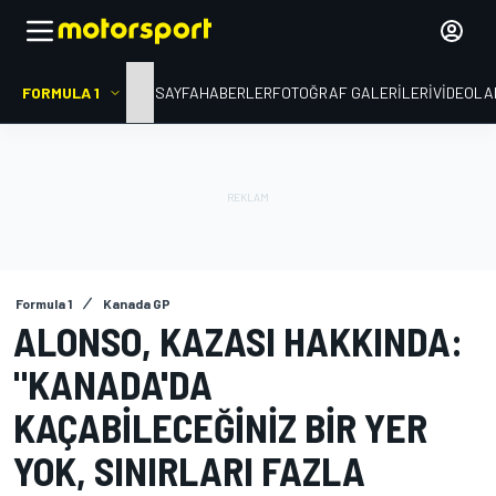
FORMULA 1
ANA SAYFA
HABERLER
FOTOĞRAF GALERILERI
VIDEOLA
Formula 1
Kanada GP
ALONSO, KAZASI HAKKINDA:
"KANADA'DA
KAÇABILECEĞINIZ BIR YER
YOK, SINIRLARI FAZLA