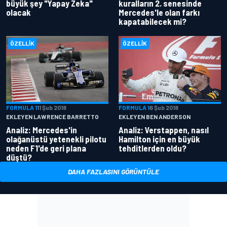
büyük şey "Yapay Zeka"
kuralların 2. senesinde
olacak
Mercedes'le olan farkı
kapatabilecek mi?
ÖZELLIK
ÖZELLIK
FORMULA 1
11 Şub 2018
FORMULA 1
6 Şub 2018
EKLEYEN LAWRENCE BARRETTO
EKLEYEN BEN ANDERSON
Analiz: Mercedes'in
Analiz: Verstappen, nasıl
olağanüstü yetenekli pilotu
Hamilton için en büyük
neden F1'de geri plana
tehditlerden oldu?
düştü?
DAHA FAZLASINI GÖRÜNTÜLE