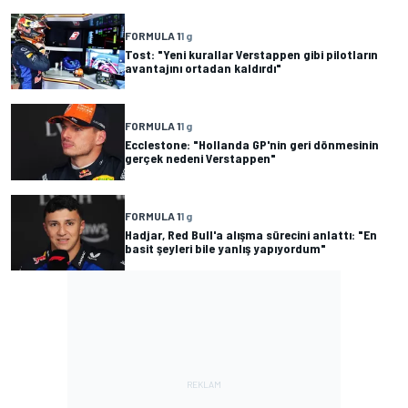
FORMULA 1
1 g
Tost: "Yeni kurallar Verstappen gibi pilotların
avantajını ortadan kaldırdı"
FORMULA 1
1 g
Ecclestone: "Hollanda GP'nin geri dönmesinin
gerçek nedeni Verstappen"
FORMULA 1
1 g
Hadjar, Red Bull'a alışma sürecini anlattı: "En
basit şeyleri bile yanlış yapıyordum"