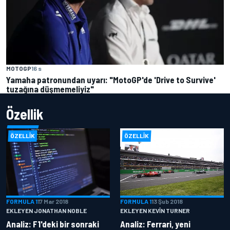
MOTOGP
16 s
Yamaha patronundan uyarı: "MotoGP'de 'Drive to Survive'
tuzağına düşmemeliyiz"
Özellik
ÖZELLIK
ÖZELLIK
FORMULA 1
17 Mar 2018
FORMULA 1
13 Şub 2018
EKLEYEN JONATHAN NOBLE
EKLEYEN KEVIN TURNER
Analiz: F1'deki bir sonraki
Analiz: Ferrari, yeni