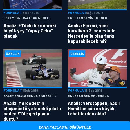
FORMULA 1
17 Mar 2018
FORMULA 1
13 Şub 2018
EKLEYEN JONATHAN NOBLE
EKLEYEN KEVIN TURNER
Analiz: F1'deki bir sonraki
Analiz: Ferrari, yeni
büyük şey "Yapay Zeka"
kuralların 2. senesinde
olacak
Mercedes'le olan farkı
kapatabilecek mi?
ÖZELLIK
ÖZELLIK
FORMULA 1
11 Şub 2018
FORMULA 1
6 Şub 2018
EKLEYEN LAWRENCE BARRETTO
EKLEYEN BEN ANDERSON
Analiz: Mercedes'in
Analiz: Verstappen, nasıl
olağanüstü yetenekli pilotu
Hamilton için en büyük
neden F1'de geri plana
tehditlerden oldu?
düştü?
DAHA FAZLASINI GÖRÜNTÜLE