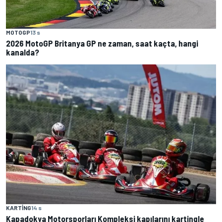
MOTOGP
13 s
2026 MotoGP Britanya GP ne zaman, saat kaçta, hangi
kanalda?
KARTING
14 s
Kapadokya Motorsporları Kompleksi kapılarını kartingle