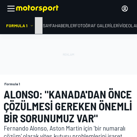
FORMULA 1
ANA SAYFA
HABERLER
FOTOĞRAF GALERILERI
VIDEOLA
Formula 1
ALONSO: "KANADA'DAN ÖNCE
ÇÖZÜLMESI GEREKEN ÖNEMLI
BIR SORUNUMUZ VAR"
Fernando Alonso, Aston Martin için 'bir numaralı
çözüm' olarak vites kutusu problemlerini işaret