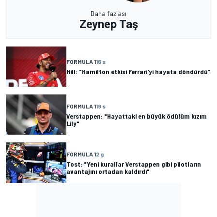
Daha fazlası
Zeynep Taş
FORMULA 1
16 s
Hill: "Hamilton etkisi Ferrari'yi hayata döndürdü"
FORMULA 1
19 s
Verstappen: "Hayattaki en büyük ödülüm kızım
Lily"
FORMULA 1
2 g
Tost: "Yeni kurallar Verstappen gibi pilotların
avantajını ortadan kaldırdı"