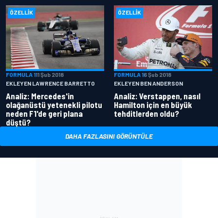
ÖZELLIK
ÖZELLIK
FORMULA 1
11 Şub 2018
FORMULA 1
6 Şub 2018
EKLEYEN LAWRENCE BARRETTO
EKLEYEN BEN ANDERSON
Analiz: Mercedes'in
Analiz: Verstappen, nasıl
olağanüstü yetenekli pilotu
Hamilton için en büyük
neden F1'de geri plana
tehditlerden oldu?
düştü?
DAHA FAZLASINI GÖRÜNTÜLE