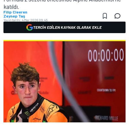
katıldı.
Filip Cleeren
Zeynep Taş
Yayın tarihi:
4 Mar 2026 09:45
TERCIH EDILEN KAYNAK OLARAK EKLE