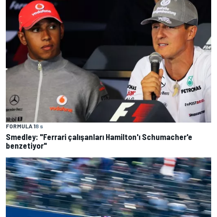
FORMULA 1
8 s
Smedley: "Ferrari çalışanları Hamilton'ı Schumacher'e
benzetiyor"