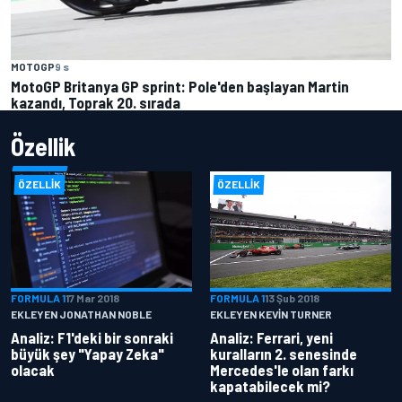
MOTOGP
9 s
MotoGP Britanya GP sprint: Pole'den başlayan Martin
kazandı, Toprak 20. sırada
Özellik
ÖZELLIK
ÖZELLIK
FORMULA 1
17 Mar 2018
FORMULA 1
13 Şub 2018
EKLEYEN JONATHAN NOBLE
EKLEYEN KEVIN TURNER
Analiz: F1'deki bir sonraki
Analiz: Ferrari, yeni
büyük şey "Yapay Zeka"
kuralların 2. senesinde
olacak
Mercedes'le olan farkı
kapatabilecek mi?