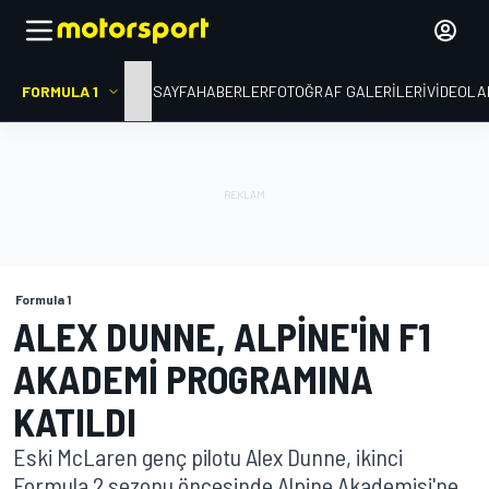
FORMULA 1
ANA SAYFA
HABERLER
FOTOĞRAF GALERILERI
VIDEOLA
Formula 1
ALEX DUNNE, ALPINE'IN F1
AKADEMI PROGRAMINA
KATILDI
Eski McLaren genç pilotu Alex Dunne, ikinci
Formula 2 sezonu öncesinde Alpine Akademisi'ne