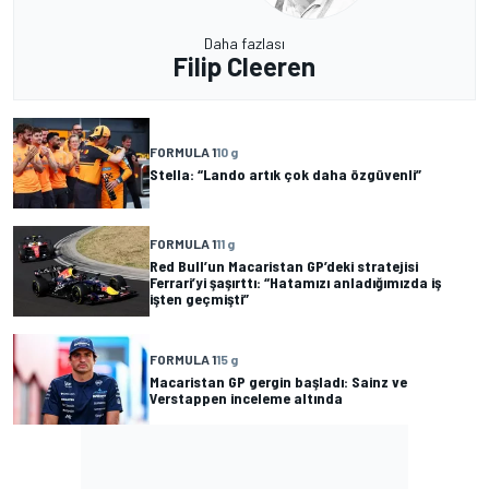
Daha fazlası
Filip Cleeren
FORMULA 1
10 g
Stella: “Lando artık çok daha özgüvenli”
FORMULA 1
11 g
Red Bull’un Macaristan GP’deki stratejisi
Ferrari’yi şaşırttı: “Hatamızı anladığımızda iş
işten geçmişti”
FORMULA 1
15 g
Macaristan GP gergin başladı: Sainz ve
Verstappen inceleme altında