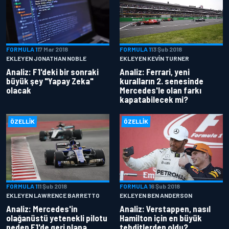
FORMULA 1
17 Mar 2018
FORMULA 1
13 Şub 2018
EKLEYEN JONATHAN NOBLE
EKLEYEN KEVIN TURNER
Analiz: F1'deki bir sonraki
Analiz: Ferrari, yeni
büyük şey "Yapay Zeka"
kuralların 2. senesinde
olacak
Mercedes'le olan farkı
kapatabilecek mi?
ÖZELLIK
ÖZELLIK
FORMULA 1
11 Şub 2018
FORMULA 1
6 Şub 2018
EKLEYEN LAWRENCE BARRETTO
EKLEYEN BEN ANDERSON
Analiz: Mercedes'in
Analiz: Verstappen, nasıl
olağanüstü yetenekli pilotu
Hamilton için en büyük
neden F1'de geri plana
tehditlerden oldu?