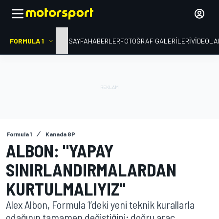
FORMULA 1
ANA SAYFA
HABERLER
FOTOĞRAF GALERILERI
VIDEOLA
Formula 1
Kanada GP
ALBON: "YAPAY
SINIRLANDIRMALARDAN
KURTULMALIYIZ"
Alex Albon, Formula 1’deki yeni teknik kurallarla
odağının tamamen değiştiğini; doğru araç