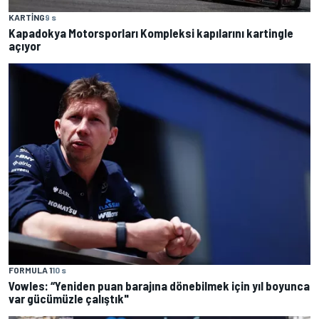
KARTING
9 s
Kapadokya Motorsporları Kompleksi kapılarını kartingle
açıyor
FORMULA 1
10 s
Vowles: “Yeniden puan barajına dönebilmek için yıl boyunca
var gücümüzle çalıştık"