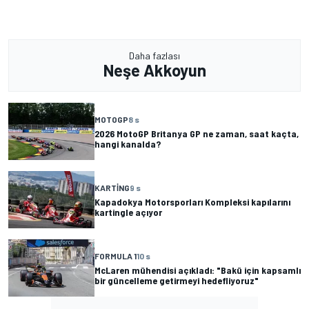
Daha fazlası
Neşe Akkoyun
MOTOGP
8 s
2026 MotoGP Britanya GP ne zaman, saat kaçta,
hangi kanalda?
KARTING
9 s
Kapadokya Motorsporları Kompleksi kapılarını
kartingle açıyor
FORMULA 1
10 s
McLaren mühendisi açıkladı: "Bakü için kapsamlı
bir güncelleme getirmeyi hedefliyoruz"