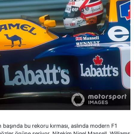
 başında bu rekoru kırması, aslında modern F1
gözler önüne seriyor. Nitekim Nigel Mansell, Williams