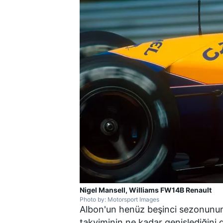
Nigel Mansell, Williams FW14B Renault
Photo by: Motorsport Images
Albon'un henüz beşinci sezonunun
takviminin ne kadar genişlediğini 