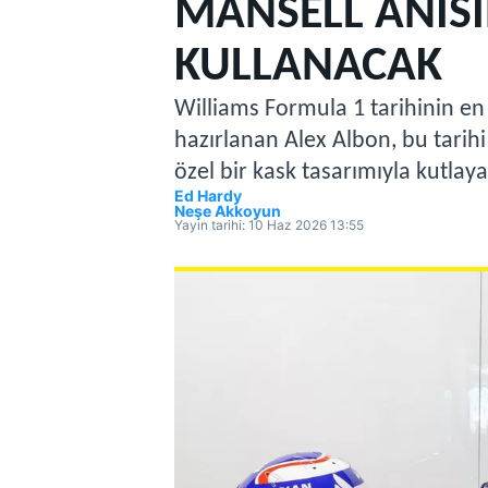
MANSELL ANISI
MOTOGP
KULLANACAK
Williams Formula 1 tarihinin en
hazırlanan Alex Albon, bu tarihi 
özel bir kask tasarımıyla kutlay
Ed Hardy
Neşe Akkoyun
Yayın tarihi:
10 Haz 2026 13:55
WORLD SUPERBIKE