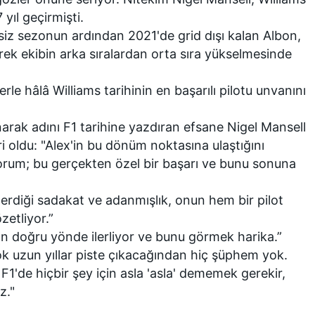
7 yıl geçirmişti.
hsiz sezonun ardından 2021'de grid dışı kalan Albon,
nerek ekibin arka sıralardan orta sıra yükselmesinde
erle hâlâ Williams tarihinin en başarılı pilotu unvanını
narak adını F1 tarihine yazdıran efsane Nigel Mansell
ri oldu: "Alex'in bu dönüm noktasına ulaştığını
um; bu gerçekten özel bir başarı ve bunu sonuna
erdiği sadakat ve adanmışlık, onun hem bir pilot
zetliyor.”
an doğru yönde ilerliyor ve bunu görmek harika.”
ok uzun yıllar piste çıkacağından hiç şüphem yok.
F1'de hiçbir şey için asla 'asla' dememek gerekir,
z."