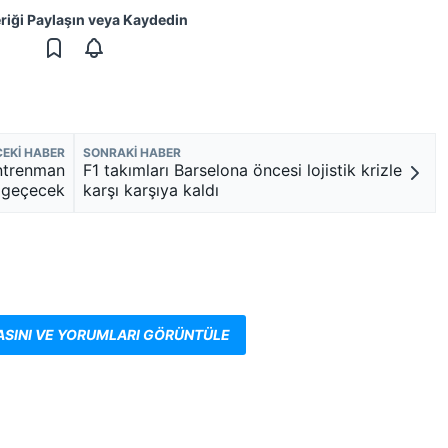
eriği Paylaşın veya Kaydedin
EKI HABER
SONRAKI HABER
antrenman
F1 takımları Barselona öncesi lojistik krizle
a geçecek
karşı karşıya kaldı
ASINI VE YORUMLARI GÖRÜNTÜLE