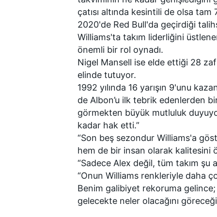
çatısı altında kesintili de olsa tam 
2020'de Red Bull'da geçirdiği tali
Williams'ta takım liderliğini üstle
önemli bir rol oynadı.
Nigel Mansell ise elde ettiği 28 zaf
elinde tutuyor.
1992 yılında 16 yarışın 9'unu kaza
de Albon’u ilk tebrik edenlerden bi
MOTOSİKLET
görmekten büyük mutluluk duyuyor
kadar hak etti.”
“Son beş sezondur Williams'a göst
hem de bir insan olarak kalitesini ö
“Sadece Alex değil, tüm takım şu 
“Onun Williams renkleriyle daha ç
Benim galibiyet rekoruma gelince; 
gelecekte neler olacağını göreceği