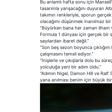
Bu anlamlı hafta sonu için Mansell
tasarımla yarışacağını duyuran Albon
takımın renkleriyle, sporun gerçek
olacağımı düşünmek inanılmaz bir
TÜRK SPORCULAR
“Büyürken bana her zaman ilham v
Formula 1 dünyası için gerçek bir 
sayılardan ibaret değil.”
“Son beş sezon boyunca çıktığım h
çalışmasını temsil ediyor.”
“İnişlerle ve çıkışlarla dolu bu sü
yolculuğa yeni bir adım oldu.”
“Adımın Nigel, Damon Hill ve Ralf 
yana anılması benim için büyük bir