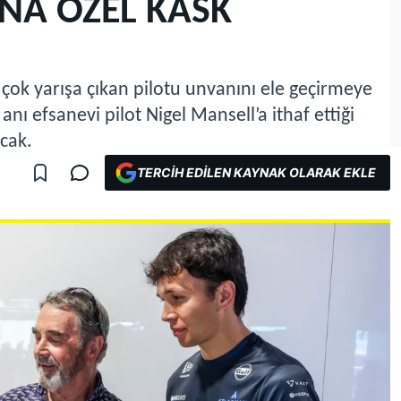
NA ÖZEL KASK
 çok yarışa çıkan pilotu unvanını ele geçirmeye
anı efsanevi pilot Nigel Mansell’a ithaf ettiği
acak.
TERCIH EDILEN KAYNAK OLARAK EKLE