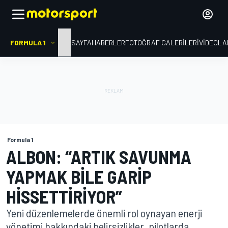
FORMULA 1
ANA SAYFA
HABERLER
FOTOĞRAF GALERILERI
VIDEOLA
Formula 1
ALBON: “ARTIK SAVUNMA
YAPMAK BILE GARIP
HISSETTIRIYOR”
Yeni düzenlemelerde önemli rol oynayan enerji
yönetimi hakkındaki belirsizlikler, pilotlarda