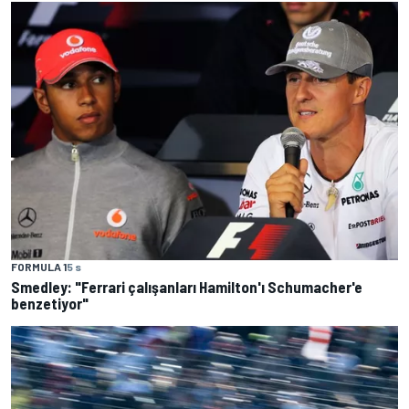
FORMULA 1
5 s
Smedley: "Ferrari çalışanları Hamilton'ı Schumacher'e
benzetiyor"