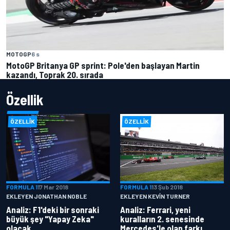
MOTOGP
6 s
MotoGP Britanya GP sprint: Pole'den başlayan Martin
kazandı, Toprak 20. sırada
Özellik
ÖZELLIK
ÖZELLIK
FORMULA 1
17 Mar 2018
FORMULA 1
13 Şub 2018
EKLEYEN JONATHAN NOBLE
EKLEYEN KEVIN TURNER
Analiz: F1'deki bir sonraki
Analiz: Ferrari, yeni
büyük şey "Yapay Zeka"
kuralların 2. senesinde
olacak
Mercedes'le olan farkı