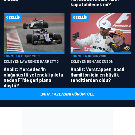
kapatabilecek mi?
ÖZELLIK
ÖZELLIK
FORMULA 1
11 Şub 2018
FORMULA 1
6 Şub 2018
EKLEYEN LAWRENCE BARRETTO
EKLEYEN BEN ANDERSON
Analiz: Mercedes'in
Analiz: Verstappen, nasıl
olağanüstü yetenekli pilotu
Hamilton için en büyük
neden F1'de geri plana
tehditlerden oldu?
düştü?
DAHA FAZLASINI GÖRÜNTÜLE