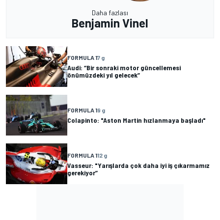
Daha fazlası
Benjamin Vinel
FORMULA 1
7 g
Audi: “Bir sonraki motor güncellemesi
önümüzdeki yıl gelecek”
FORMULA 1
9 g
Colapinto: "Aston Martin hızlanmaya başladı"
FORMULA 1
12 g
Vasseur: "Yarışlarda çok daha iyi iş çıkarmamız
gerekiyor”