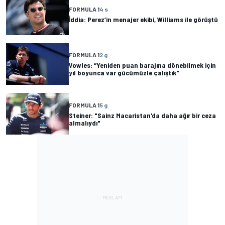
FORMULA 1
4 s
İddia: Perez’in menajer ekibi, Williams ile görüştü
FORMULA 1
2 g
Vowles: “Yeniden puan barajına dönebilmek için
yıl boyunca var gücümüzle çalıştık"
FORMULA 1
5 g
Steiner: "Sainz Macaristan'da daha ağır bir ceza
almalıydı"