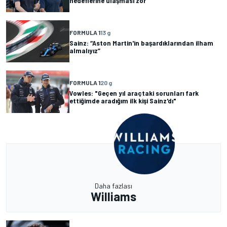
hedeflerine ulaşması zor"
FORMULA 1
13 g
Sainz: “Aston Martin'in başardıklarından ilham
almalıyız”
FORMULA 1
20 g
Vowles: "Geçen yıl araçtaki sorunları fark
ettiğimde aradığım ilk kişi Sainz'dı"
Daha fazlası
Williams