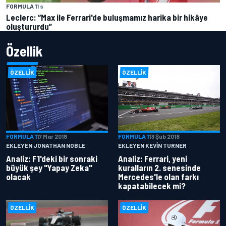
FORMULA 1
1 s
Leclerc: “Max ile Ferrari'de buluşmamız harika bir hikâye
oluştururdu”
Özellik
ÖZELLIK
ÖZELLIK
FORMULA 1
17 Mar 2018
FORMULA 1
13 Şub 2018
EKLEYEN JONATHAN NOBLE
EKLEYEN KEVIN TURNER
Analiz: F1'deki bir sonraki
Analiz: Ferrari, yeni
büyük şey "Yapay Zeka"
kuralların 2. senesinde
olacak
Mercedes'le olan farkı
kapatabilecek mi?
ÖZELLIK
ÖZELLIK