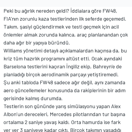
Peki bu ağırlık nereden geldi? İddialara göre FW48,
FIA’nın zorunlu kaza testlerinden ilk seferde geçemedi.
Takım, şasiyi güçlendirmek ve testi geçmek için acil
önlemler almak zorunda kalınca, araç planlanandan çok
daha ağır bir yapıya büründü.
Williams yönetimi detaylı açıklamalardan kaçınsa da, bu
kriz tüm hazırlık programını altüst etti. Ocak ayındaki
Barselona testlerini kaçıran İngiliz ekip, Bahreyn’e de
planladığı birçok aerodinamik parçayı yetiştiremedi.
Şu anki tabloda FW48 sadece ağır değil, aynı zamanda
aero güncellemeler konusunda da rakiplerinin bir adım
gerisinde kalmış durumda.
Testlerin son gününde yarış simülasyonu yapan Alex
Albon’un dereceleri, Mercedes pilotlarından tur başına
ortalama 2 saniye yavaş kaldı. Orta hamurda ise fark
yer yer 3 saniyeye kadar çıktı. Birçok takımın yaşadığı