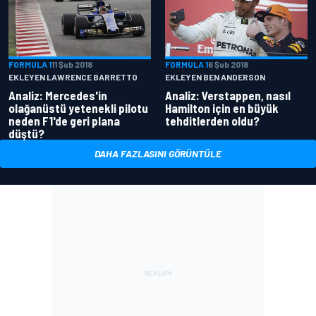
FORMULA 1
11 Şub 2018
FORMULA 1
6 Şub 2018
EKLEYEN LAWRENCE BARRETTO
EKLEYEN BEN ANDERSON
Analiz: Mercedes'in
Analiz: Verstappen, nasıl
olağanüstü yetenekli pilotu
Hamilton için en büyük
neden F1'de geri plana
tehditlerden oldu?
düştü?
DAHA FAZLASINI GÖRÜNTÜLE