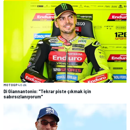
MOTOGP
40 dk
Di Giannantonio: "Tekrar piste çıkmak için
sabırsızlanıyorum"