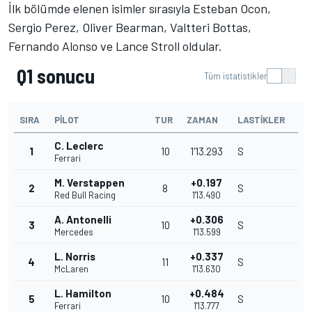
İlk bölümde elenen isimler sırasıyla Esteban Ocon,
Sergio Perez, Oliver Bearman, Valtteri Bottas,
Fernando Alonso ve Lance Stroll oldular.
Q1 sonucu
Tüm istatistikler
SIRA
PILOT
TUR
ZAMAN
LASTIKLER
C. Leclerc
1
10
1'13.293
S
Ferrari
M. Verstappen
+0.197
2
8
S
Red Bull Racing
1'13.490
A. Antonelli
+0.306
3
10
S
Mercedes
1'13.599
L. Norris
+0.337
4
11
S
McLaren
1'13.630
L. Hamilton
+0.484
5
10
S
Ferrari
1'13.777