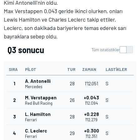
Kimi Antonelli'nin oldu.
Max Verstappen 0.043 geride ikinci olurken, onları
Lewis Hamilton ve Charles Leclerc takip ettiler.
Leclerc, son dakikada bariyerlere temas ederek sarı
bayraklara sebep oldu.
Q3 sonucu
Tüm istatistikler
SIRA
PILOT
TUR
ZAMAN
LASTIKLER
A. Antonelli
1
28
1'12.051
S
Mercedes
M. Verstappen
+0.043
2
26
S
Red Bull Racing
1'12.094
L. Hamilton
+0.228
3
28
S
Ferrari
1'12.279
C. Leclerc
+0.300
4
29
S
Ferrari
1'12.351