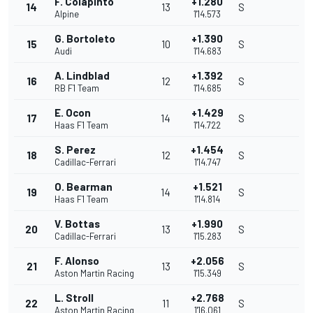
F. Colapinto
+1.280
14
13
S
Alpine
1'14.573
G. Bortoleto
+1.390
15
10
S
Audi
1'14.683
A. Lindblad
+1.392
16
12
S
RB F1 Team
1'14.685
E. Ocon
+1.429
17
14
S
Haas F1 Team
1'14.722
S. Perez
+1.454
18
12
S
Cadillac-Ferrari
1'14.747
O. Bearman
+1.521
19
14
S
Haas F1 Team
1'14.814
V. Bottas
+1.990
20
13
S
Cadillac-Ferrari
1'15.283
F. Alonso
+2.056
21
13
S
Aston Martin Racing
1'15.349
L. Stroll
+2.768
22
11
S
Aston Martin Racing
1'16.061