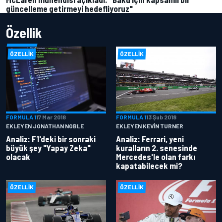
güncelleme getirmeyi hedefliyoruz"
Özellik
ÖZELLIK
ÖZELLIK
FORMULA 1
17 Mar 2018
FORMULA 1
13 Şub 2018
EKLEYEN JONATHAN NOBLE
EKLEYEN KEVIN TURNER
Analiz: F1'deki bir sonraki
Analiz: Ferrari, yeni
büyük şey "Yapay Zeka"
kuralların 2. senesinde
olacak
Mercedes'le olan farkı
kapatabilecek mi?
ÖZELLIK
ÖZELLIK