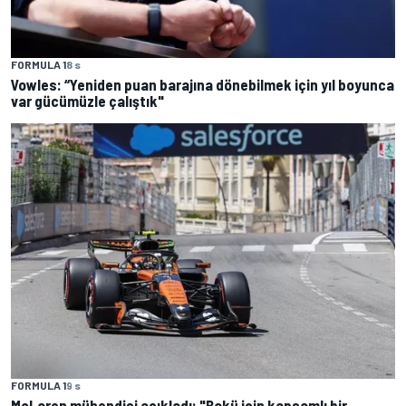
FORMULA 1
8 s
Vowles: “Yeniden puan barajına dönebilmek için yıl boyunca
var gücümüzle çalıştık"
FORMULA 1
9 s
McLaren mühendisi açıkladı: "Bakü için kapsamlı bir