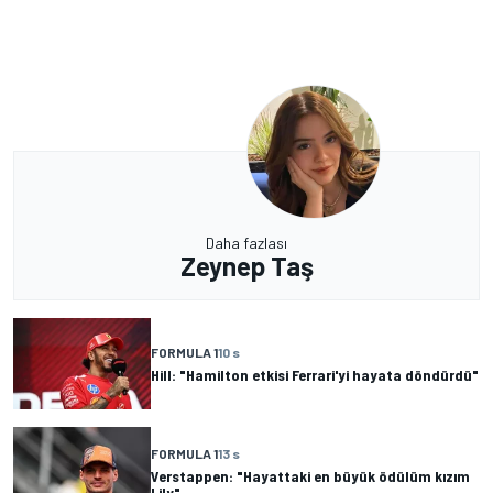
Daha fazlası
Zeynep Taş
FORMULA 1
10 s
Hill: "Hamilton etkisi Ferrari'yi hayata döndürdü"
FORMULA 1
13 s
Verstappen: "Hayattaki en büyük ödülüm kızım
Lily"