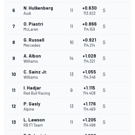
N. Hulkenberg
+0.630
6
11
S
Audi
1'13.923
O. Piastri
+0.866
7
11
S
McLaren
1'14.159
G. Russell
+0.921
8
10
S
Mercedes
1'14.214
A. Albon
+1.028
9
14
S
Williams
1'14.321
C. Sainz Jr.
+1.055
10
13
S
Williams
1'14.348
I. Hadjar
+1.115
11
9
S
Red Bull Racing
1'14.408
P. Gasly
+1.176
12
13
S
Alpine
1'14.469
L. Lawson
+1.205
13
11
S
RB F1 Team
1'14.498