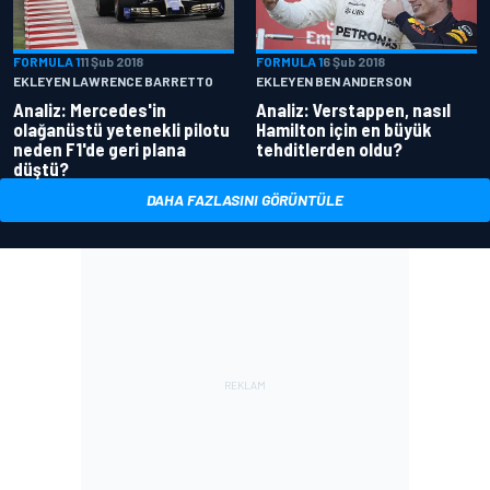
FORMULA 1
11 Şub 2018
FORMULA 1
6 Şub 2018
EKLEYEN LAWRENCE BARRETTO
EKLEYEN BEN ANDERSON
Analiz: Mercedes'in
Analiz: Verstappen, nasıl
olağanüstü yetenekli pilotu
Hamilton için en büyük
neden F1'de geri plana
tehditlerden oldu?
düştü?
DAHA FAZLASINI GÖRÜNTÜLE