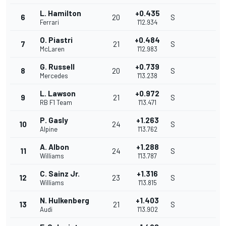
L. Hamilton
+0.435
6
20
S
Ferrari
1'12.934
O. Piastri
+0.484
7
21
S
McLaren
1'12.983
G. Russell
+0.739
8
20
S
Mercedes
1'13.238
L. Lawson
+0.972
9
21
S
RB F1 Team
1'13.471
P. Gasly
+1.263
10
24
S
Alpine
1'13.762
A. Albon
+1.288
11
24
S
Williams
1'13.787
C. Sainz Jr.
+1.316
12
23
S
Williams
1'13.815
N. Hulkenberg
+1.403
13
21
S
Audi
1'13.902