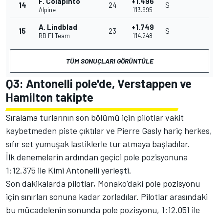
F. Colapinto
+1.496
14
24
S
Alpine
1'13.995
A. Lindblad
+1.749
15
23
S
RB F1 Team
1'14.248
TÜM SONUÇLARI GÖRÜNTÜLE
Q3: Antonelli pole'de, Verstappen ve
Hamilton takipte
Sıralama turlarının son bölümü için pilotlar vakit
kaybetmeden piste çıktılar ve Pierre Gasly hariç herkes,
sıfır set yumuşak lastiklerle tur atmaya başladılar.
İlk denemelerin ardından geçici pole pozisyonuna
1:12.375 ile Kimi Antonelli yerleşti.
Son dakikalarda pilotlar, Monako'daki pole pozisyonu
için sınırları sonuna kadar zorladılar. Pilotlar arasındaki
bu mücadelenin sonunda pole pozisyonu, 1:12.051 ile