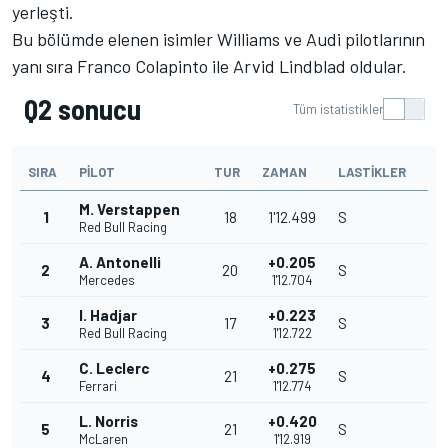
yerleşti.
Bu bölümde elenen isimler Williams ve Audi pilotlarının
yanı sıra Franco Colapinto ile Arvid Lindblad oldular.
Q2 sonucu
Tüm istatistikler
SIRA
PILOT
TUR
ZAMAN
LASTIKLER
M. Verstappen
1
18
1'12.499
S
Red Bull Racing
A. Antonelli
+0.205
2
20
S
Mercedes
1'12.704
I. Hadjar
+0.223
3
17
S
Red Bull Racing
1'12.722
C. Leclerc
+0.275
4
21
S
Ferrari
1'12.774
L. Norris
+0.420
5
21
S
McLaren
1'12.919