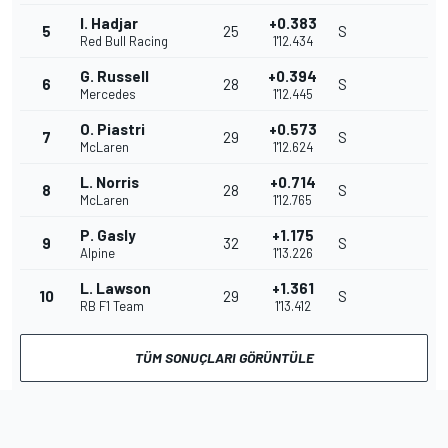
I. Hadjar
+0.383
5
25
S
Red Bull Racing
1'12.434
G. Russell
+0.394
6
28
S
Mercedes
1'12.445
O. Piastri
+0.573
7
29
S
McLaren
1'12.624
L. Norris
+0.714
8
28
S
McLaren
1'12.765
P. Gasly
+1.175
9
32
S
Alpine
1'13.226
L. Lawson
+1.361
10
29
S
RB F1 Team
1'13.412
TÜM SONUÇLARI GÖRÜNTÜLE