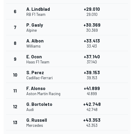
A. Lindblad
+29.010
6
RB F1 Team
29.010
P. Gasly
+30.369
7
Alpine
30.369
A. Albon
+33.413
8
Williams
33.413
E. Ocon
+37.140
9
Haas F1 Team
37.140
S. Perez
+39.153
10
Cadillac-Ferrari
39.153
F. Alonso
+41.899
11
Aston Martin Racing
41.899
G. Bortoleto
+42.748
12
Audi
42.748
G. Russell
+43.353
13
Mercedes
43.353