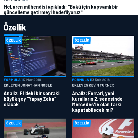
McLaren mühendisi açıkladı: "Bakü için kapsamlı bir
güncelleme getirmeyi hedefliyoruz"
Özellik
ÖZELLIK
ÖZELLIK
FORMULA 1
17 Mar 2018
FORMULA 1
13 Şub 2018
EKLEYEN JONATHAN NOBLE
EKLEYEN KEVIN TURNER
Analiz: F1'deki bir sonraki
Analiz: Ferrari, yeni
büyük şey "Yapay Zeka"
kuralların 2. senesinde
olacak
Mercedes'le olan farkı
kapatabilecek mi?
ÖZELLIK
ÖZELLIK