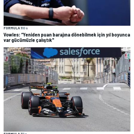
FORMULA 1
10 s
Vowles: “Yeniden puan barajına dönebilmek için yıl boyunca
var gücümüzle çalıştık"
FORMULA 1
11 s