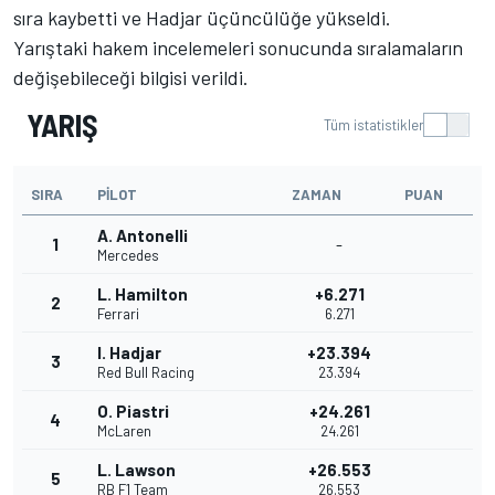
sıra kaybetti ve Hadjar üçüncülüğe yükseldi.
Yarıştaki hakem incelemeleri sonucunda sıralamaların
değişebileceği bilgisi verildi.
YARIŞ
Tüm istatistikler
SIRA
PILOT
ZAMAN
PUAN
A. Antonelli
1
-
Mercedes
L. Hamilton
+6.271
2
Ferrari
6.271
I. Hadjar
+23.394
3
Red Bull Racing
23.394
O. Piastri
+24.261
4
McLaren
24.261
L. Lawson
+26.553
5
RB F1 Team
26.553