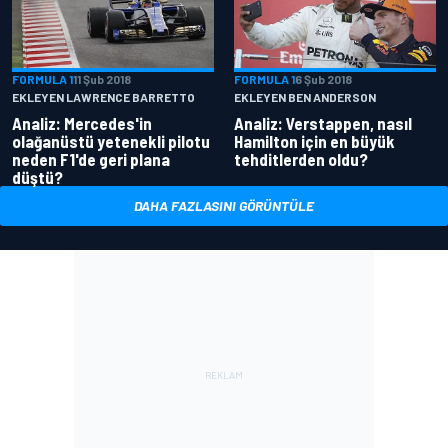
FORMULA 1
11 Şub 2018
FORMULA 1
6 Şub 2018
EKLEYEN LAWRENCE BARRETTO
EKLEYEN BEN ANDERSON
Analiz: Mercedes'in
Analiz: Verstappen, nasıl
olağanüstü yetenekli pilotu
Hamilton için en büyük
neden F1'de geri plana
tehditlerden oldu?
düştü?
DAHA FAZLASINI GÖRÜNTÜLE