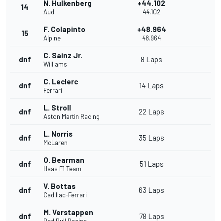
N. Hulkenberg
+44.102
14
Audi
44.102
F. Colapinto
+48.964
15
Alpine
48.964
C. Sainz Jr.
dnf
8 Laps
Williams
C. Leclerc
dnf
14 Laps
Ferrari
L. Stroll
dnf
22 Laps
Aston Martin Racing
L. Norris
dnf
35 Laps
McLaren
O. Bearman
dnf
51 Laps
Haas F1 Team
V. Bottas
dnf
63 Laps
Cadillac-Ferrari
M. Verstappen
dnf
78 Laps