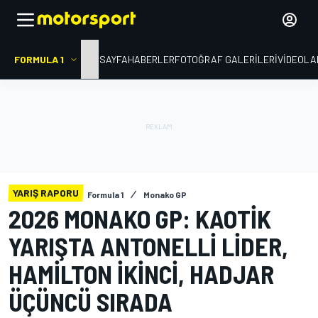
FORMULA 1
ANA SAYFA
HABERLER
FOTOĞRAF GALERILERI
VIDEOLA
YARIŞ RAPORU
Formula 1
Monako GP
2026 MONAKO GP: KAOTIK
YARIŞTA ANTONELLI LIDER,
HAMILTON IKINCI, HADJAR
ÜÇÜNCÜ SIRADA