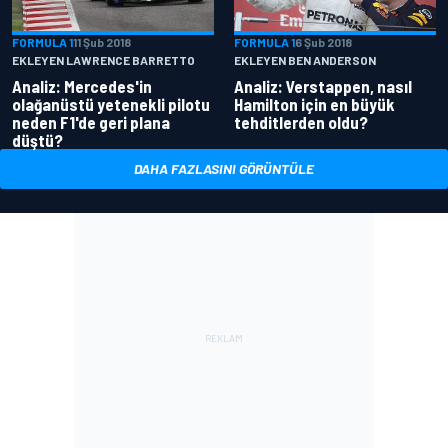
FORMULA 1
11 Şub 2018
FORMULA 1
6 Şub 2018
EKLEYEN LAWRENCE BARRETTO
EKLEYEN BEN ANDERSON
Analiz: Mercedes'in
Analiz: Verstappen, nasıl
olağanüstü yetenekli pilotu
Hamilton için en büyük
neden F1'de geri plana
tehditlerden oldu?
düştü?
DAHA FAZLASINI GÖRÜNTÜLE