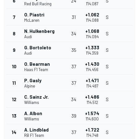
6
24
S
Red Bull Racing
1'14.087
O. Piastri
+1.062
7
31
S
McLaren
1'14.088
N. Hulkenberg
+1.068
8
34
S
Audi
1'14.094
G. Bortoleto
+1.333
9
35
S
Audi
1'14.359
O. Bearman
+1.430
10
37
S
Haas F1 Team
1'14.456
P. Gasly
+1.471
11
37
S
Alpine
1'14.497
C. Sainz Jr.
+1.486
12
34
S
Williams
1'14.512
A. Albon
+1.574
13
39
S
Williams
1'14.600
A. Lindblad
+1.722
14
37
S
RB F1 Team
1'14.748