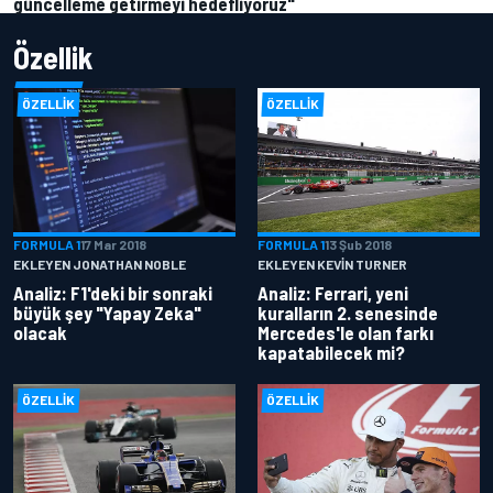
güncelleme getirmeyi hedefliyoruz"
Özellik
ÖZELLIK
ÖZELLIK
FORMULA 1
17 Mar 2018
FORMULA 1
13 Şub 2018
EKLEYEN JONATHAN NOBLE
EKLEYEN KEVIN TURNER
Analiz: F1'deki bir sonraki
Analiz: Ferrari, yeni
büyük şey "Yapay Zeka"
kuralların 2. senesinde
olacak
Mercedes'le olan farkı
kapatabilecek mi?
ÖZELLIK
ÖZELLIK