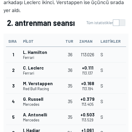
arkadaşı Leclerc ikinci, Verstappen ise üçüncü sırada
yer aldı.
2. antrenman seansı
Tüm istatistikler
SIRA
PILOT
TUR
ZAMAN
LASTIKLER
L. Hamilton
1
36
1'13.026
S
Ferrari
C. Leclerc
+0.111
2
36
S
Ferrari
1'13.137
M. Verstappen
+0.168
3
35
S
Red Bull Racing
1'13.194
G. Russell
+0.379
4
35
S
Mercedes
1'13.405
A. Antonelli
+0.503
5
35
S
Mercedes
1'13.529
I. Hadjar
+1.061