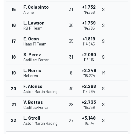
F. Colapinto
+1.732
15
31
S
Alpine
1'14.758
L. Lawson
+1.759
16
36
S
RB F1 Team
1'14.785
E. Ocon
+1.819
17
35
S
Haas F1 Team
1'14.845
S. Perez
+2.090
18
31
S
Cadillac-Ferrari
1'15.116
L. Norris
+2.248
19
8
M
McLaren
1'15.274
F. Alonso
+2.268
20
30
S
Aston Martin Racing
1'15.294
V. Bottas
+2.733
21
28
S
Cadillac-Ferrari
1'15.759
L. Stroll
+3.148
22
27
S
Aston Martin Racing
1'16.174