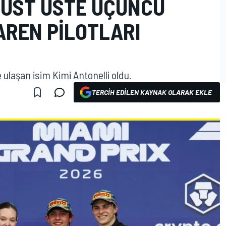
 ÜST ÜSTE ÜÇÜNCÜ
AREN PILOTLARI
ulaşan isim Kimi Antonelli oldu.
TERCIH EDILEN KAYNAK OLARAK EKLE