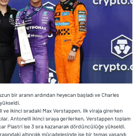
 uzun bir aranın ardından heyecan başladı ve Charles
 yükseldi.
 ve ikinci sıradaki Max Verstappen, ilk viraja girerken
ılar. Antonelli ikinci sıraya gerilerken, Verstappen toplam
Oscar Piastri ise 3 sıra kazanarak dördüncülüğe yükseldi.
asındaki altıncılık mücadelesinde ise bir temas yaşandı