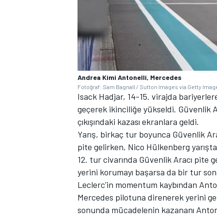
Andrea Kimi Antonelli, Mercedes
Fotoğraf: Sam Bagnall / Sutton Images via Getty Imag
Isack Hadjar, 14-15. virajda bariyerler
geçerek ikinciliğe yükseldi. Güvenlik Ar
çıkışındaki kazası ekranlara geldi.
Yarış, birkaç tur boyunca Güvenlik Ar
pite gelirken, Nico Hülkenberg yarışta
12. tur civarında Güvenlik Aracı pite g
yerini korumayı başarsa da bir tur so
Leclerc'in momentum kaybından Antonel
Mercedes pilotuna direnerek yerini ge
sonunda mücadelenin kazananı Antonelli