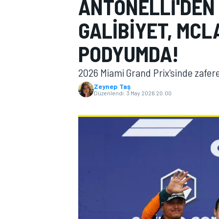
ANTONELLI'DEN
MOTOGP
GALIBIYET, MCL
PODYUMDA!
2026 Miami Grand Prix'sinde zafere 
Zeynep Taş
Düzenlendi:
3 May 2026 20:00
WORLD SUPERBIKE