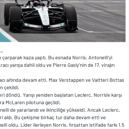
es
e çarparak kaza yaptı. Bu esnada Norris, Antonelli'yi
acı yarışa dahil oldu ve Pierre Gasly'nin de 17. virajın
acı altında devam etti. Max Verstappen ve Valtteri Bottas
n çekildi.
eri döndü. Yarışı yeniden başlatan Leclerc, Norris'e karşı
nra McLaren pilotuna geçildi.
li de yararlandı ve ikinciliğe yükseldi. Ancak Leclerc,
ri aldı. Bu çekişme birkaç tur daha devam etti ve
 oldu. Lider ilerleyen Norris, fırsattan istifade farkı 1.5