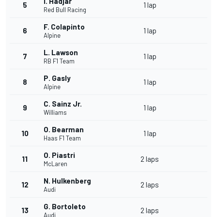
I. Hadjar
5
1 lap
Red Bull Racing
F. Colapinto
6
1 lap
Alpine
L. Lawson
7
1 lap
RB F1 Team
P. Gasly
8
1 lap
Alpine
C. Sainz Jr.
9
1 lap
Williams
O. Bearman
10
1 lap
Haas F1 Team
O. Piastri
11
2 laps
McLaren
N. Hulkenberg
12
2 laps
Audi
G. Bortoleto
13
2 laps
Audi