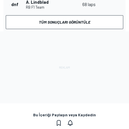
A. Lindblad
dnf
68 laps
RB F1 Team
TÜM SONUÇLARI GÖRÜNTÜLE
Bu İçeriği Paylaşın veya Kaydedin