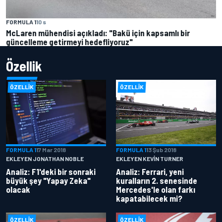
FORMULA 1
10 s
McLaren mühendisi açıkladı: "Bakü için kapsamlı bir
güncelleme getirmeyi hedefliyoruz"
Özellik
ÖZELLIK
ÖZELLIK
FORMULA 1
17 Mar 2018
FORMULA 1
13 Şub 2018
EKLEYEN JONATHAN NOBLE
EKLEYEN KEVIN TURNER
Analiz: F1'deki bir sonraki
Analiz: Ferrari, yeni
büyük şey "Yapay Zeka"
kuralların 2. senesinde
olacak
Mercedes'le olan farkı
kapatabilecek mi?
ÖZELLIK
ÖZELLIK