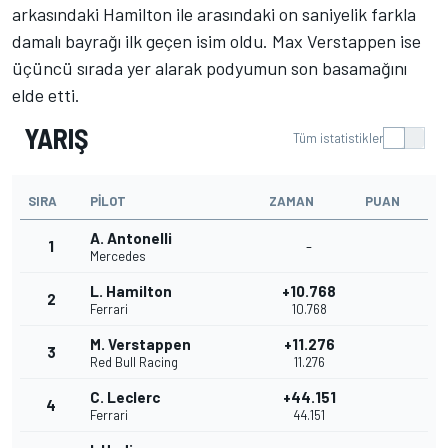
arkasındaki Hamilton ile arasındaki on saniyelik farkla
damalı bayrağı ilk geçen isim oldu. Max Verstappen ise
üçüncü sırada yer alarak podyumun son basamağını
elde etti.
YARIŞ
Tüm istatistikler
SIRA
PILOT
ZAMAN
PUAN
A. Antonelli
1
-
Mercedes
L. Hamilton
+10.768
2
Ferrari
10.768
M. Verstappen
+11.276
3
Red Bull Racing
11.276
C. Leclerc
+44.151
4
Ferrari
44.151