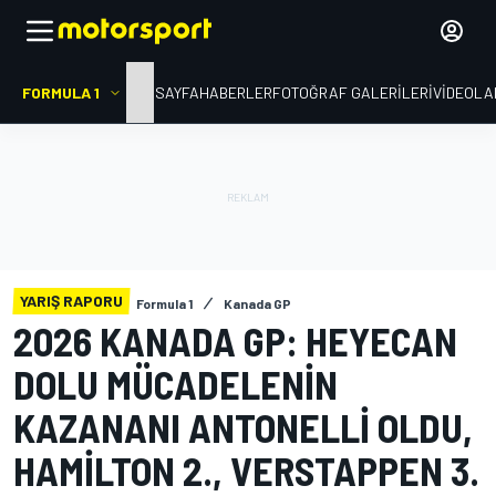
FORMULA 1
ANA SAYFA
HABERLER
FOTOĞRAF GALERILERI
VIDEOLA
YARIŞ RAPORU
Formula 1
Kanada GP
2026 KANADA GP: HEYECAN
DOLU MÜCADELENIN
KAZANANI ANTONELLI OLDU,
HAMILTON 2., VERSTAPPEN 3.