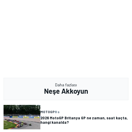
Daha fazlası
Neşe Akkoyun
MOTOGP
8 s
2026 MotoGP Britanya GP ne zaman, saat kaçta,
hangi kanalda?