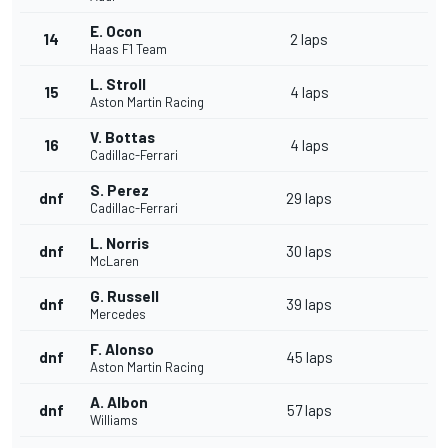
E. Ocon
14
2 laps
Haas F1 Team
L. Stroll
15
4 laps
Aston Martin Racing
V. Bottas
16
4 laps
Cadillac-Ferrari
S. Perez
dnf
29 laps
Cadillac-Ferrari
L. Norris
dnf
30 laps
McLaren
G. Russell
dnf
39 laps
Mercedes
F. Alonso
dnf
45 laps
Aston Martin Racing
A. Albon
dnf
57 laps
Williams