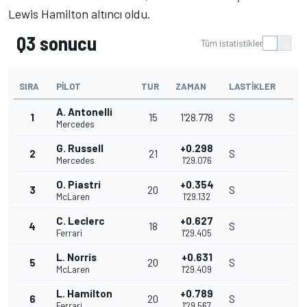
Lewis Hamilton altıncı oldu.
Q3 sonucu
Tüm istatistikler
SIRA
PILOT
TUR
ZAMAN
LASTIKLER
A. Antonelli
1
15
1'28.778
S
Mercedes
G. Russell
+0.298
2
21
S
Mercedes
1'29.076
O. Piastri
+0.354
3
20
S
McLaren
1'29.132
C. Leclerc
+0.627
4
18
S
Ferrari
1'29.405
L. Norris
+0.631
5
20
S
McLaren
1'29.409
L. Hamilton
+0.789
6
20
S
Ferrari
1'29.567