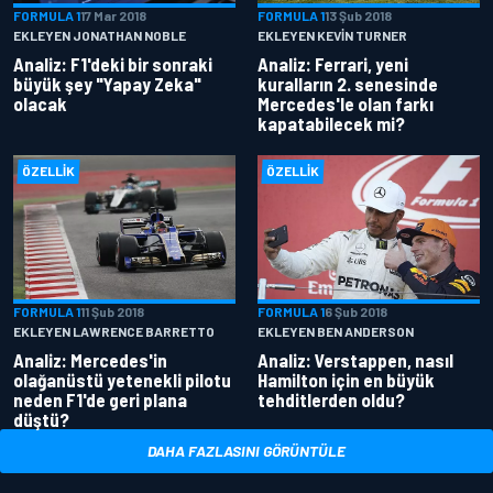
FORMULA 1
17 Mar 2018
FORMULA 1
13 Şub 2018
EKLEYEN JONATHAN NOBLE
EKLEYEN KEVIN TURNER
Analiz: F1'deki bir sonraki
Analiz: Ferrari, yeni
büyük şey "Yapay Zeka"
kuralların 2. senesinde
olacak
Mercedes'le olan farkı
kapatabilecek mi?
ÖZELLIK
ÖZELLIK
FORMULA 1
11 Şub 2018
FORMULA 1
6 Şub 2018
EKLEYEN LAWRENCE BARRETTO
EKLEYEN BEN ANDERSON
Analiz: Mercedes'in
Analiz: Verstappen, nasıl
olağanüstü yetenekli pilotu
Hamilton için en büyük
neden F1'de geri plana
tehditlerden oldu?
düştü?
DAHA FAZLASINI GÖRÜNTÜLE