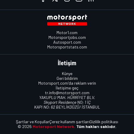
Motor1.com
Motorsportjobs.com
Autosport.com
Motorsportstats.com
İletişim
Künye
Geri bildirim
Motorsport.com'da reklam verin
İletişime geç
tr.info@motorsport.com
YAKUPLU MAH. HÜRRİYET BLV.
Skyport Residence NO: 1 İÇ
KAPI NO: 62 BEYLİKDÜZÜ/ İSTANBUL
Şartlar ve Koşullar
Çerez kullanım şartları
Gizlilik politikası
© 2026
Motorsport Network.
Tüm hakları saklıdır.