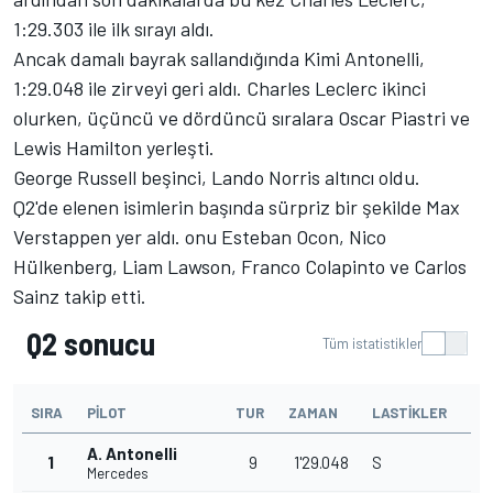
1:29.303 ile ilk sırayı aldı.
Ancak damalı bayrak sallandığında Kimi Antonelli,
1:29.048 ile zirveyi geri aldı. Charles Leclerc ikinci
olurken, üçüncü ve dördüncü sıralara Oscar Piastri ve
Lewis Hamilton yerleşti.
George Russell beşinci, Lando Norris altıncı oldu.
Q2'de elenen isimlerin başında sürpriz bir şekilde Max
Verstappen yer aldı. onu Esteban Ocon, Nico
Hülkenberg, Liam Lawson, Franco Colapinto ve Carlos
Sainz takip etti.
Q2 sonucu
Tüm istatistikler
SIRA
PILOT
TUR
ZAMAN
LASTIKLER
A. Antonelli
1
9
1'29.048
S
Mercedes