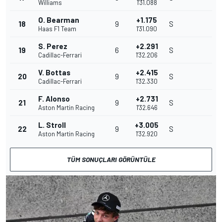
Williams
1'31.088
O. Bearman
+1.175
18
9
S
Haas F1 Team
1'31.090
S. Perez
+2.291
19
6
S
Cadillac-Ferrari
1'32.206
V. Bottas
+2.415
20
9
S
Cadillac-Ferrari
1'32.330
F. Alonso
+2.731
21
9
S
Aston Martin Racing
1'32.646
L. Stroll
+3.005
22
9
S
Aston Martin Racing
1'32.920
TÜM SONUÇLARI GÖRÜNTÜLE