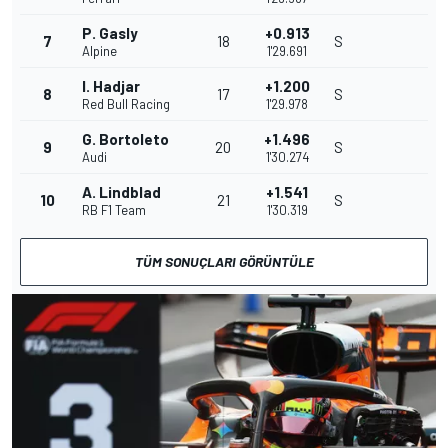
P. Gasly
+0.913
7
18
S
Alpine
1'29.691
I. Hadjar
+1.200
8
17
S
Red Bull Racing
1'29.978
G. Bortoleto
+1.496
9
20
S
Audi
1'30.274
A. Lindblad
+1.541
10
21
S
RB F1 Team
1'30.319
TÜM SONUÇLARI GÖRÜNTÜLE