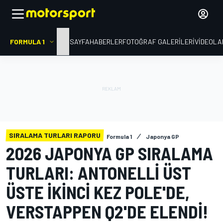
FORMULA 1
ANA SAYFA
HABERLER
FOTOĞRAF GALERILERI
VIDEOLA
SIRALAMA TURLARI RAPORU
Formula 1
Japonya GP
2026 JAPONYA GP SIRALAMA
TURLARI: ANTONELLI ÜST
ÜSTE IKINCI KEZ POLE'DE,
VERSTAPPEN Q2'DE ELENDI!