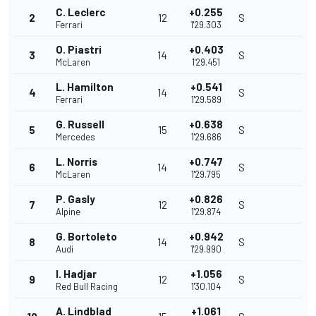
C. Leclerc
+0.255
2
12
S
Ferrari
1'29.303
O. Piastri
+0.403
3
14
S
McLaren
1'29.451
L. Hamilton
+0.541
4
14
S
Ferrari
1'29.589
G. Russell
+0.638
5
15
S
Mercedes
1'29.686
L. Norris
+0.747
6
14
S
McLaren
1'29.795
P. Gasly
+0.826
7
12
S
Alpine
1'29.874
G. Bortoleto
+0.942
8
14
S
Audi
1'29.990
I. Hadjar
+1.056
9
12
S
Red Bull Racing
1'30.104
A. Lindblad
+1.061