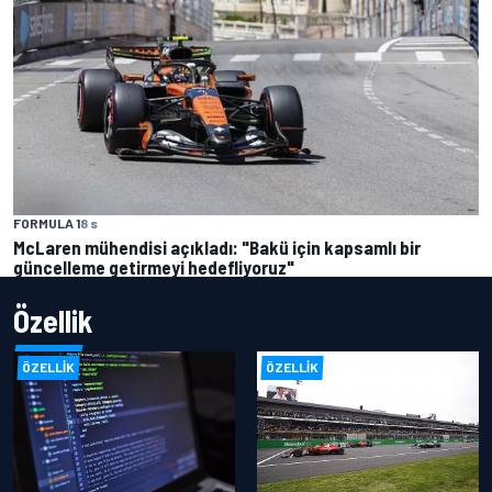
FORMULA 1
8 s
McLaren mühendisi açıkladı: "Bakü için kapsamlı bir
güncelleme getirmeyi hedefliyoruz"
Özellik
ÖZELLIK
ÖZELLIK