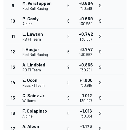
M. Verstappen
+0.604
9
6
S
Red Bull Racing
1'30.519
P. Gasly
+0.669
10
6
S
Alpine
1'30.584
L. Lawson
+0.742
11
9
S
RB F1 Team
1'30.657
I. Hadjar
+0.747
12
6
S
Red Bull Racing
1'30.662
A. Lindblad
+0.866
13
9
S
RB F1 Team
1'30.781
E. Ocon
+1.000
14
9
S
Haas F1 Team
1'30.915
C. Sainz Jr.
+1.012
15
9
S
Williams
1'30.927
F. Colapinto
+1.016
16
6
S
Alpine
1'30.931
A. Albon
+1.173
17
9
S