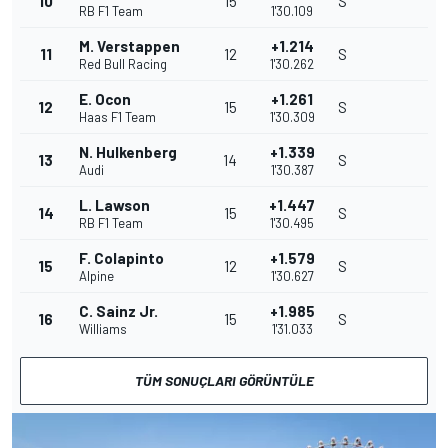
10
15
S
RB F1 Team
1'30.109
M. Verstappen
+1.214
11
12
S
Red Bull Racing
1'30.262
E. Ocon
+1.261
12
15
S
Haas F1 Team
1'30.309
N. Hulkenberg
+1.339
13
14
S
Audi
1'30.387
L. Lawson
+1.447
14
15
S
RB F1 Team
1'30.495
F. Colapinto
+1.579
15
12
S
Alpine
1'30.627
C. Sainz Jr.
+1.985
16
15
S
Williams
1'31.033
TÜM SONUÇLARI GÖRÜNTÜLE