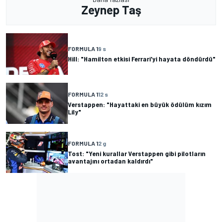
Zeynep Taş
FORMULA 1
9 s
Hill: "Hamilton etkisi Ferrari'yi hayata döndürdü"
FORMULA 1
12 s
Verstappen: "Hayattaki en büyük ödülüm kızım
Lily"
FORMULA 1
2 g
Tost: "Yeni kurallar Verstappen gibi pilotların
avantajını ortadan kaldırdı"