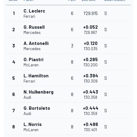
C. Leclerc
1
6
1'29.915
S
Ferrari
G. Russell
+0.052
2
6
S
Mercedes
1'29.967
A. Antonelli
+0.120
3
3
S
Mercedes
1'30.035
O. Piastri
+0.285
4
8
S
McLaren
1'30.200
L. Hamilton
+0.394
5
6
S
Ferrari
1'30.309
N. Hulkenberg
+0.443
6
8
S
Audi
1'30.358
G. Bortoleto
+0.444
7
8
S
Audi
1'30.359
L. Norris
+0.486
8
8
S
McLaren
1'30.401