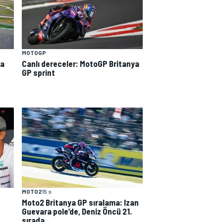
MOTOGP
ya
Canlı dereceler: MotoGP Britanya
GP sprint
MOTO2
15 s
Moto2 Britanya GP sıralama: Izan
Guevara pole’de, Deniz Öncü 21.
sırada