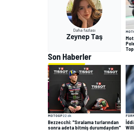
Daha fazlası
MOT
Zeynep Taş
Mot
Pol
Top
Son Haberler
MOTOGP
22 dk
FORM
Bezzecchi: "Sıralama turlarından
İddi
sonra adeta bitmiş durumdaydım"
Will