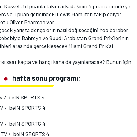
 Russell, 51 puanla takım arkadaşının 4 puan önünde yer
lerc ve 1 puan gerisindeki Lewis Hamilton takip ediyor.
ilotu Oliver Bearman var.
ecek yarışta dengelerin nasıl değişeceğini hep beraber
sebebiyle Bahreyn ve Suudi Arabistan Grand Prix'lerinin
rihleri arasında gerçekleşecek Miami Grand Prix'si
şı saat kaçta ve hangi kanalda yayınlanacak? Bunun için
P
hafta sonu programı:
TV / beIN SPORTS 4
TV / beIN SPORTS 4
TV / beIN SPORTS 4
1 TV / beIN SPORTS 4