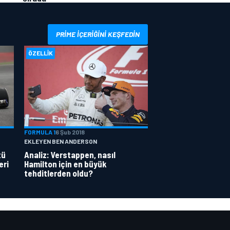
PRIME IÇERIĞINI KEŞFEDIN
ÖZELLIK
FORMULA 1
6 Şub 2018
EKLEYEN BEN ANDERSON
tü
Analiz: Verstappen, nasıl
eri
Hamilton için en büyük
tehditlerden oldu?