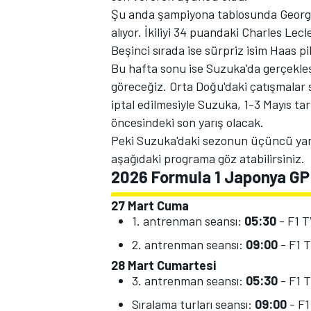
Şu anda şampiyona tablosunda George
alıyor. İkiliyi 34 puandaki Charles Lec
Beşinci sırada ise sürpriz isim Haas p
Bu hafta sonu ise Suzuka'da gerçekleş
TÜRK SPORCULAR
göreceğiz. Orta Doğu'daki çatışmalar 
iptal edilmesiyle Suzuka, 1-3 Mayıs ta
öncesindeki son yarış olacak.
Peki Suzuka'daki sezonun üçüncü yarı
aşağıdaki programa göz atabilirsiniz.
2026 Formula 1 Japonya G
27 Mart Cuma
1. antrenman seansı:
05:30
- F1 
2. antrenman seansı:
09:00
- F1 
28 Mart Cumartesi
3. antrenman seansı:
05:30
- F1 
Sıralama turları seansı:
09:00
- F