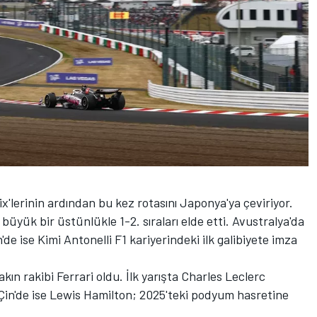
x'lerinin ardından bu kez rotasını Japonya'ya çeviriyor.
büyük bir üstünlükle 1-2. sıraları elde etti. Avustralya'da
'de ise Kimi Antonelli F1 kariyerindeki ilk galibiyete imza
ın rakibi Ferrari oldu. İlk yarışta Charles Leclerc
in'de ise Lewis Hamilton; 2025'teki podyum hasretine