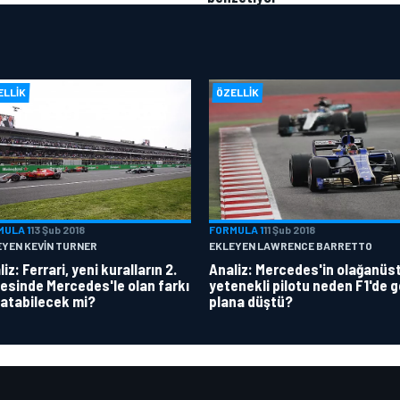
ELLIK
ÖZELLIK
MULA 1
13 Şub 2018
FORMULA 1
11 Şub 2018
EYEN KEVIN TURNER
EKLEYEN LAWRENCE BARRETTO
iz: Ferrari, yeni kuralların 2.
Analiz: Mercedes'in olağanüs
esinde Mercedes'le olan farkı
yetenekli pilotu neden F1'de g
atabilecek mi?
plana düştü?