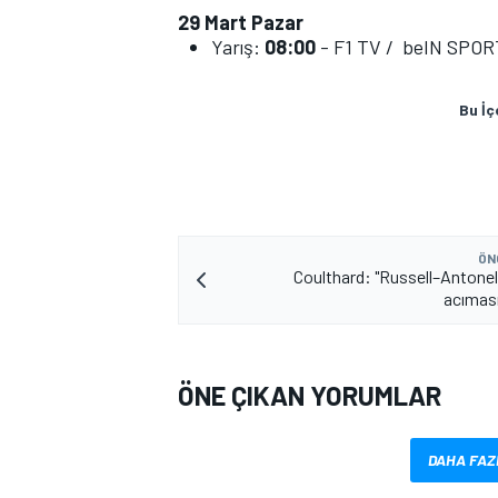
29 Mart Pazar
Yarış:
08:00
- F1 TV / beIN SPOR
Bu İç
ÖN
Coulthard: "Russell–Antonell
acımas
ÖNE ÇIKAN YORUMLAR
DAHA FAZ