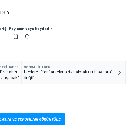
TS 4
eriği Paylaşın veya Kaydedin
CEKI HABER
SONRAKI HABER
i rekabeti
Leclerc: “Yeni araçlarla risk almak artık avantaj
ızlaşacak"
değil”
LASINI VE YORUMLARI GÖRÜNTÜLE