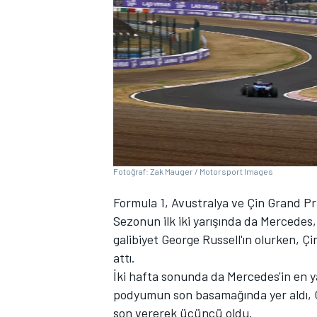
WRC
Fotoğraf: Zak Mauger / Motorsport Images
Formula 1, Avustralya ve Çin Grand Pri
Sezonun ilk iki yarışında da Mercedes, 
galibiyet George Russell'ın olurken, Çin
attı.
İki hafta sonunda da Mercedes'in en yak
podyumun son basamağında yer aldı, Ç
son vererek üçüncü oldu.