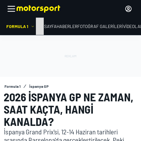
FORMULA 1
ANA SAYFA
HABERLER
FOTOĞRAF GALERILERI
VIDEOLA
Formula 1
İspanya GP
2026 İSPANYA GP NE ZAMAN,
SAAT KAÇTA, HANGI
KANALDA?
İspanya Grand Prix'si, 12-14 Haziran tarihleri
arasında Barselona'da gerçekleştirilecek. Peki