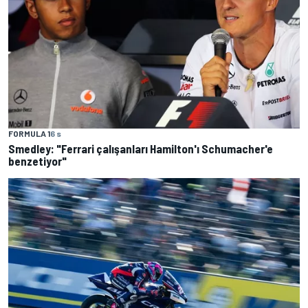
FORMULA 1
6 s
Smedley: "Ferrari çalışanları Hamilton'ı Schumacher'e
benzetiyor"