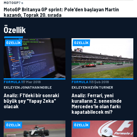
MOTOGP
7 s
MotoGP Britanya GP sprint: Pole'den başlayan Martin
kazandı, Toprak 20. sırada
Özellik
ÖZELLIK
ÖZELLIK
FORMULA 1
17 Mar 2018
FORMULA 1
13 Şub 2018
EKLEYEN JONATHAN NOBLE
EKLEYEN KEVIN TURNER
Analiz: F1'deki bir sonraki
Analiz: Ferrari, yeni
büyük şey "Yapay Zeka"
kuralların 2. senesinde
olacak
Mercedes'le olan farkı
kapatabilecek mi?
ÖZELLIK
ÖZELLIK