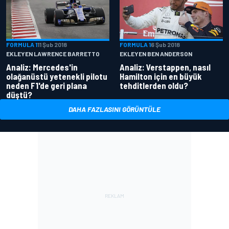
FORMULA 1
11 Şub 2018
FORMULA 1
6 Şub 2018
EKLEYEN LAWRENCE BARRETTO
EKLEYEN BEN ANDERSON
Analiz: Mercedes'in
Analiz: Verstappen, nasıl
olağanüstü yetenekli pilotu
Hamilton için en büyük
neden F1'de geri plana
tehditlerden oldu?
düştü?
DAHA FAZLASINI GÖRÜNTÜLE