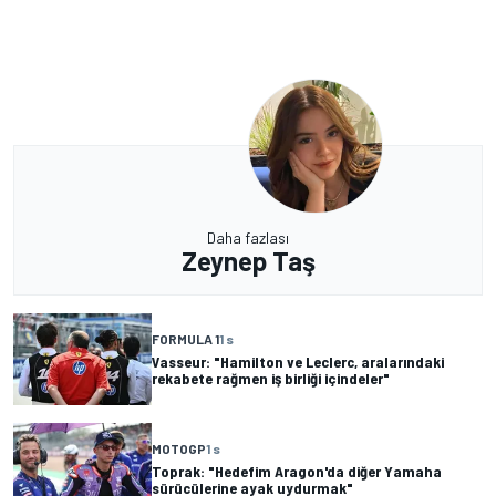
Daha fazlası
Zeynep Taş
FORMULA 1
1 s
Vasseur: "Hamilton ve Leclerc, aralarındaki
rekabete rağmen iş birliği içindeler"
MOTOGP
1 s
Toprak: "Hedefim Aragon'da diğer Yamaha
sürücülerine ayak uydurmak"