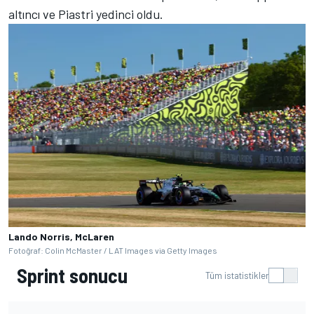
altıncı ve Piastri yedinci oldu.
Lando Norris, McLaren
Fotoğraf: Colin McMaster / LAT Images via Getty Images
Sprint sonucu
Tüm istatistikler