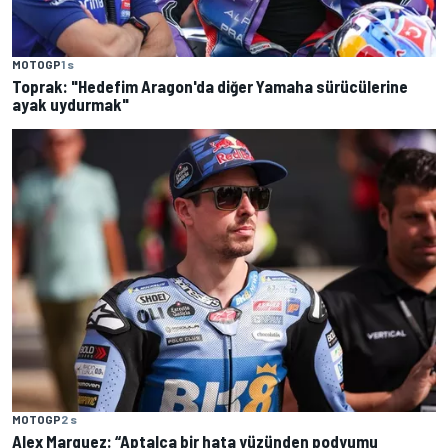
MOTOGP
1 s
Toprak: "Hedefim Aragon'da diğer Yamaha sürücülerine
ayak uydurmak"
MOTOGP
2 s
Alex Marquez: “Aptalca bir hata yüzünden podyumu