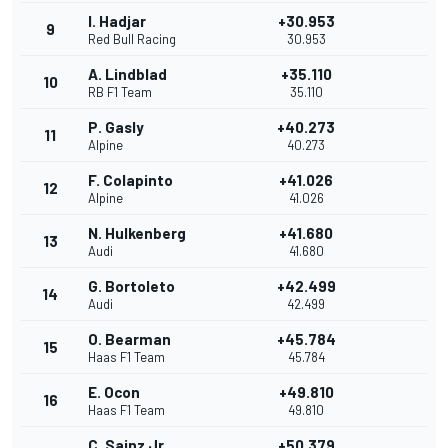
I. Hadjar
+30.953
9
Red Bull Racing
30.953
A. Lindblad
+35.110
10
RB F1 Team
35.110
P. Gasly
+40.273
11
Alpine
40.273
F. Colapinto
+41.026
12
Alpine
41.026
N. Hulkenberg
+41.680
13
Audi
41.680
G. Bortoleto
+42.499
14
Audi
42.499
O. Bearman
+45.784
15
Haas F1 Team
45.784
E. Ocon
+49.810
16
Haas F1 Team
49.810
C. Sainz Jr.
+50.379