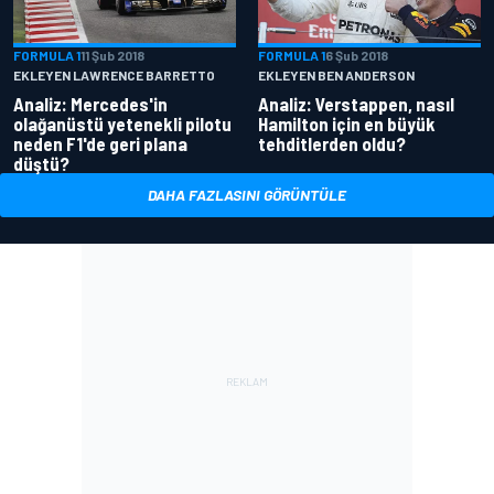
FORMULA 1
11 Şub 2018
FORMULA 1
6 Şub 2018
EKLEYEN LAWRENCE BARRETTO
EKLEYEN BEN ANDERSON
Analiz: Mercedes'in
Analiz: Verstappen, nasıl
olağanüstü yetenekli pilotu
Hamilton için en büyük
neden F1'de geri plana
tehditlerden oldu?
düştü?
DAHA FAZLASINI GÖRÜNTÜLE