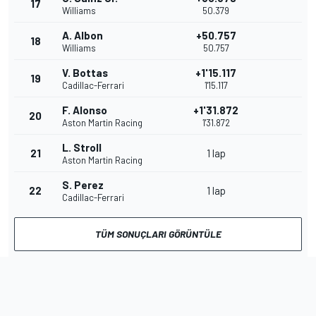
17
Williams
50.379
A. Albon
+50.757
18
Williams
50.757
V. Bottas
+1'15.117
19
Cadillac-Ferrari
1'15.117
F. Alonso
+1'31.872
20
Aston Martin Racing
1'31.872
L. Stroll
21
1 lap
Aston Martin Racing
S. Perez
22
1 lap
Cadillac-Ferrari
TÜM SONUÇLARI GÖRÜNTÜLE