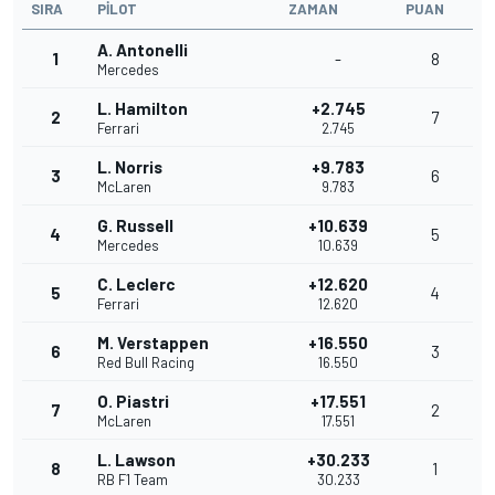
SIRA
PILOT
ZAMAN
PUAN
A. Antonelli
1
-
8
Mercedes
L. Hamilton
+2.745
2
7
Ferrari
2.745
L. Norris
+9.783
3
6
McLaren
9.783
G. Russell
+10.639
4
5
Mercedes
10.639
C. Leclerc
+12.620
5
4
Ferrari
12.620
M. Verstappen
+16.550
6
3
Red Bull Racing
16.550
O. Piastri
+17.551
7
2
McLaren
17.551
L. Lawson
+30.233
8
1
RB F1 Team
30.233