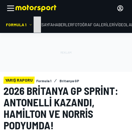
FORMULA 1
ANA SAYFA
HABERLER
FOTOĞRAF GALERILERI
VIDEOLA
YARIŞ RAPORU
Formula 1
Britanya GP
2026 BRITANYA GP SPRINT:
ANTONELLI KAZANDI,
HAMILTON VE NORRIS
PODYUMDA!