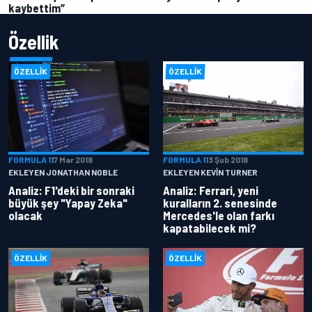
kaybettim”
Özellik
ÖZELLIK
ÖZELLIK
FORMULA 1
17 Mar 2018
FORMULA 1
13 Şub 2018
EKLEYEN JONATHAN NOBLE
EKLEYEN KEVIN TURNER
Analiz: F1'deki bir sonraki
Analiz: Ferrari, yeni
büyük şey "Yapay Zeka"
kuralların 2. senesinde
olacak
Mercedes'le olan farkı
kapatabilecek mi?
ÖZELLIK
ÖZELLIK