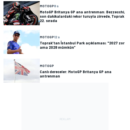
MOTOGP
8 s
MotoGP Britanya GP ana antrenman: Bezzecchi,
son dakikalardaki rekor turuyla zirvede, Toprak
22. sırada
MOTOGP
12 s
Toprak’tan İstanbul Park açıklaması: "2027 zor
ama 2028 mümkün”
MOTOGP
Canlı dereceler: MotoGP Britanya GP ana
antrenman