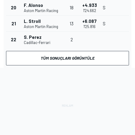
F. Alonso
+4.933
20
18
S
Aston Martin Racing
1'24.662
L. Stroll
+6.087
21
13
S
Aston Martin Racing
1'25.816
S. Perez
22
2
Cadillac-Ferrari
TÜM SONUÇLARI GÖRÜNTÜLE