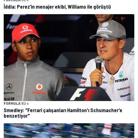
İddia: Perez’in menajer ekibi, Williams ile görüştü
FORMULA 1
12 s
Smedley: "Ferrari çalışanları Hamilton'ı Schumacher'e
benzetiyor"