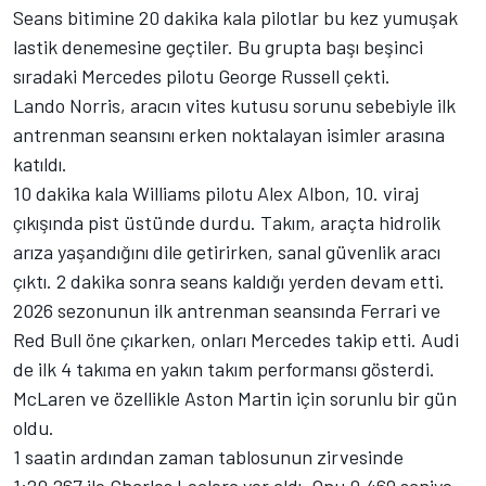
Seans bitimine 20 dakika kala pilotlar bu kez yumuşak
lastik denemesine geçtiler. Bu grupta başı beşinci
sıradaki Mercedes pilotu George Russell çekti.
Lando Norris, aracın vites kutusu sorunu sebebiyle ilk
antrenman seansını erken noktalayan isimler arasına
katıldı.
10 dakika kala Williams pilotu Alex Albon, 10. viraj
çıkışında pist üstünde durdu. Takım, araçta hidrolik
arıza yaşandığını dile getirirken, sanal güvenlik aracı
çıktı. 2 dakika sonra seans kaldığı yerden devam etti.
2026 sezonunun ilk antrenman seansında Ferrari ve
Red Bull öne çıkarken, onları Mercedes takip etti. Audi
de ilk 4 takıma en yakın takım performansı gösterdi.
McLaren ve özellikle Aston Martin için sorunlu bir gün
oldu.
1 saatin ardından zaman tablosunun zirvesinde
1:20.267 ile Charles Leclerc yer aldı. Onu 0.469 saniye