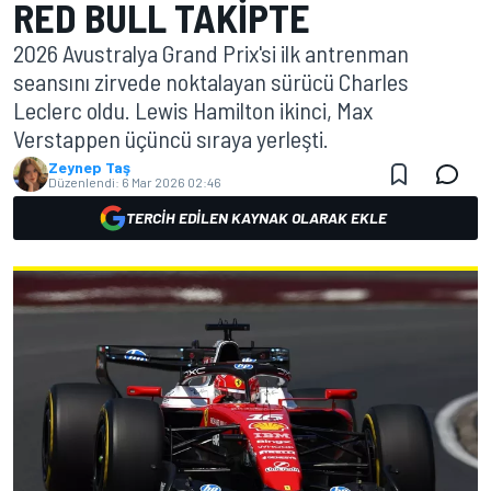
RED BULL TAKIPTE
2026 Avustralya Grand Prix'si ilk antrenman
seansını zirvede noktalayan sürücü Charles
Leclerc oldu. Lewis Hamilton ikinci, Max
Verstappen üçüncü sıraya yerleşti.
Zeynep Taş
Düzenlendi:
6 Mar 2026 02:46
TERCIH EDILEN KAYNAK OLARAK EKLE