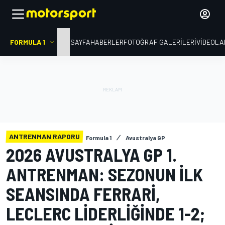
FORMULA 1
ANA SAYFA
HABERLER
FOTOĞRAF GALERILERI
VIDEOLA
ANTRENMAN RAPORU
Formula 1
Avustralya GP
2026 AVUSTRALYA GP 1.
ANTRENMAN: SEZONUN ILK
SEANSINDA FERRARI,
LECLERC LIDERLIĞINDE 1-2;