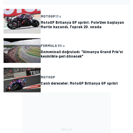
MOTOGP
13 s
MotoGP Britanya GP sprint: Pole'den başlayan
Martin kazandı, Toprak 20. sırada
FORMULA 1
15 s
Domenicali doğruladı: "Almanya Grand Prix'si
kesinlikle geri dönecek"
MOTOGP
Canlı dereceler: MotoGP Britanya GP sprint