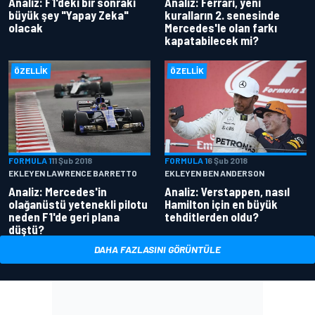
Analiz: F1'deki bir sonraki
Analiz: Ferrari, yeni
büyük şey "Yapay Zeka"
kuralların 2. senesinde
olacak
Mercedes'le olan farkı
kapatabilecek mi?
ÖZELLIK
ÖZELLIK
FORMULA 1
11 Şub 2018
FORMULA 1
6 Şub 2018
EKLEYEN LAWRENCE BARRETTO
EKLEYEN BEN ANDERSON
Analiz: Mercedes'in
Analiz: Verstappen, nasıl
olağanüstü yetenekli pilotu
Hamilton için en büyük
neden F1'de geri plana
tehditlerden oldu?
düştü?
DAHA FAZLASINI GÖRÜNTÜLE