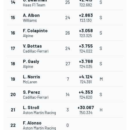
14
25
S
Haas F1 Team
1'22.682
A. Albon
+2.863
15
24
S
Williams
1'23.130
F. Colapinto
+3.058
16
26
S
Alpine
1'23.325
V. Bottas
+3.755
17
24
S
Cadillac-Ferrari
1'24.022
P. Gasly
+3.768
18
27
S
Alpine
1'24.035
L. Norris
+4.124
19
7
M
McLaren
1'24.391
S. Perez
+4.353
20
14
S
Cadillac-Ferrari
1'24.620
L. Stroll
+30.067
21
3
H
Aston Martin Racing
1'50.334
F. Alonso
22
0
Aston Martin Racing