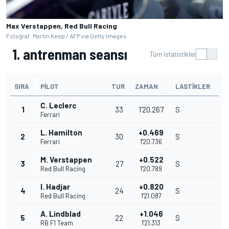
Max Verstappen, Red Bull Racing
Fotoğraf: Martin Keep / AFP via Getty Images
1. antrenman seansı
Tüm istatistikler
SIRA
PILOT
TUR
ZAMAN
LASTIKLER
C. Leclerc
1
33
1'20.267
S
Ferrari
L. Hamilton
+0.469
2
30
S
Ferrari
1'20.736
M. Verstappen
+0.522
3
27
S
Red Bull Racing
1'20.789
I. Hadjar
+0.820
4
24
S
Red Bull Racing
1'21.087
A. Lindblad
+1.046
5
22
S
RB F1 Team
1'21.313