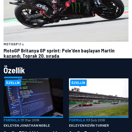
MOTOGP
13 s
MotoGP Britanya GP sprint: Pole'den başlayan Martin
kazandı, Toprak 20. sırada
Özellik
ÖZELLIK
ÖZELLIK
FORMULA 1
17 Mar 2018
FORMULA 1
13 Şub 2018
EKLEYEN JONATHAN NOBLE
EKLEYEN KEVIN TURNER