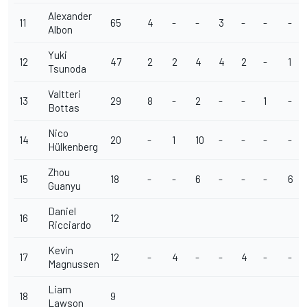
Alexander
11
65
4
-
-
3
-
-
-
Albon
Yuki
12
47
2
2
4
4
2
-
1
Tsunoda
Valtteri
13
29
8
-
2
-
-
1
-
Bottas
Nico
14
20
-
1
10
-
-
-
-
Hülkenberg
Zhou
15
18
-
-
6
-
-
-
6
Guanyu
Daniel
16
12
Ricciardo
Kevin
17
12
-
4
-
-
4
-
-
Magnussen
Liam
18
9
Lawson