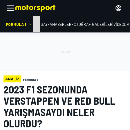
FORMULA 1
ANA SAYFA
HABERLER
FOTOĞRAF GALERILERI
VIDEOLA
ANALIZ
Formula 1
2023 F1 SEZONUNDA
VERSTAPPEN VE RED BULL
YARIŞMASAYDI NELER
OLURDU?