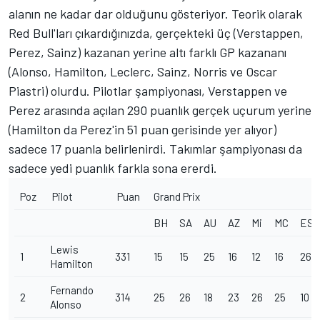
alanın ne kadar dar olduğunu gösteriyor. Teorik olarak
Red Bull'ları çıkardığınızda, gerçekteki üç (Verstappen,
Perez, Sainz) kazanan yerine altı farklı GP kazananı
(Alonso, Hamilton, Leclerc, Sainz, Norris ve
Oscar
Piastri
) olurdu. Pilotlar şampiyonası, Verstappen ve
Perez arasında açılan 290 puanlık gerçek uçurum yerine
(Hamilton da Perez'in 51 puan gerisinde yer alıyor)
sadece 17 puanla belirlenirdi. Takımlar şampiyonası da
sadece yedi puanlık farkla sona ererdi.
Poz
Pilot
Puan
Grand Prix
BH
SA
AU
AZ
Mi
MC
ES
Lewis
1
331
15
15
25
16
12
16
26
Hamilton
Fernando
2
314
25
26
18
23
26
25
10
Alonso