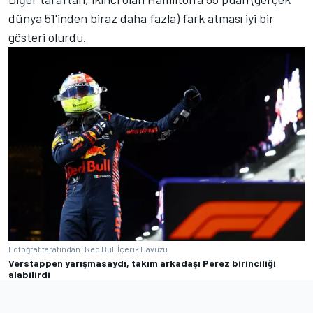
dünya 51'inden biraz daha fazla) fark atması iyi bir
gösteri olurdu.
Fotoğraf tarafından: Red Bull İçerik Havuzu
Verstappen yarışmasaydı, takım arkadaşı Perez birinciliği
alabilirdi