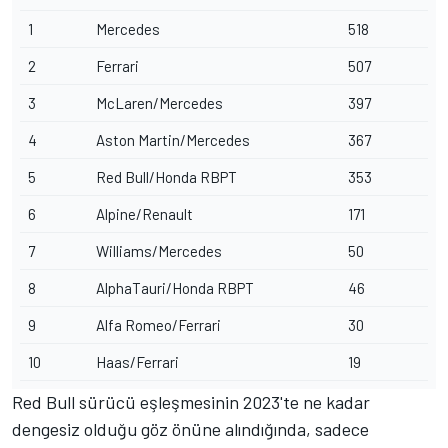
1
Mercedes
518
2
Ferrari
507
3
McLaren/Mercedes
397
4
Aston Martin/Mercedes
367
5
Red Bull/Honda RBPT
353
6
Alpine/Renault
171
7
Williams/Mercedes
50
8
AlphaTauri/Honda RBPT
46
9
Alfa Romeo/Ferrari
30
10
Haas/Ferrari
19
Red Bull sürücü eşleşmesinin 2023'te ne kadar
dengesiz olduğu göz önüne alındığında, sadece