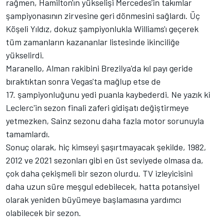
rağmen, Hamilton'ın yükselişi Mercedes'in takımlar
şampiyonasının zirvesine geri dönmesini sağlardı. Üç
Köşeli Yıldız, dokuz şampiyonlukla Williams'ı geçerek
tüm zamanların kazananlar listesinde ikinciliğe
yükselirdi.
Maranello, Alman rakibini Brezilya'da kıl payı geride
bıraktıktan sonra Vegas'ta mağlup etse de
17. şampiyonluğunu yedi puanla kaybederdi. Ne yazık ki
Leclerc'in sezon finali zaferi gidişatı değiştirmeye
yetmezken, Sainz sezonu daha fazla motor sorunuyla
tamamlardı.
Sonuç olarak, hiç kimseyi şaşırtmayacak şekilde, 1982,
2012 ve 2021 sezonları gibi en üst seviyede olmasa da,
çok daha çekişmeli bir sezon olurdu. TV izleyicisini
daha uzun süre meşgul edebilecek, hatta potansiyel
olarak yeniden büyümeye başlamasına yardımcı
olabilecek bir sezon.