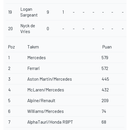
Logan
19
9
1
-
-
-
-
-
-
Sargeant
Nyck de
20
0
-
-
-
-
-
-
-
Vries
Poz
Takım
Puan
1
Mercedes
579
2
Ferrari
572
3
Aston Martin/Mercedes
445
4
McLaren/Mercedes
432
5
Alpine/Renault
209
6
Williams/Mercedes
74
7
AlphaTauri/Honda RBPT
68