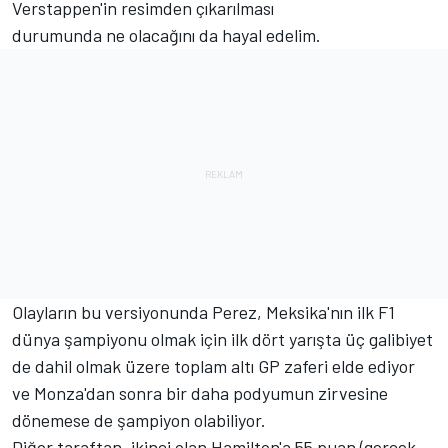
Verstappen'in resimden çıkarılması
durumunda ne olacağını da hayal edelim.
Olayların bu versiyonunda Perez, Meksika'nın ilk F1
dünya şampiyonu olmak için ilk dört yarışta üç galibiyet
de dahil olmak üzere toplam altı GP zaferi elde ediyor
ve Monza'dan sonra bir daha podyumun zirvesine
dönemese de şampiyon olabiliyor.
Diğer taraftan, ikinci olan Hamilton'a 55 puan (gerçek