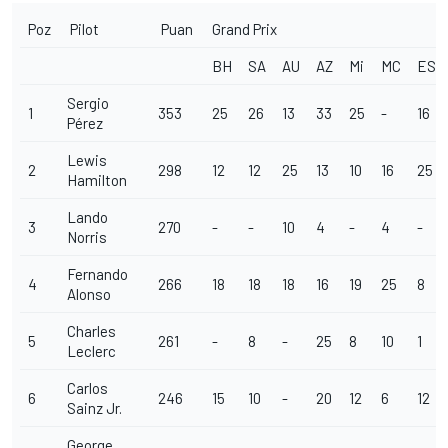
Poz
Pilot
Puan
Grand Prix
BH
SA
AU
AZ
Mi
MC
ES
Sergio
1
353
25
26
13
33
25
-
16
Pérez
Lewis
2
298
12
12
25
13
10
16
25
Hamilton
Lando
3
270
-
-
10
4
-
4
-
Norris
Fernando
4
266
18
18
18
16
19
25
8
Alonso
Charles
5
261
-
8
-
25
8
10
1
Leclerc
Carlos
6
246
15
10
-
20
12
6
12
Sainz Jr.
George