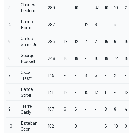
Charles
3
289
-
10
-
33
10
10
2
Leclerc
Lando
4
287
-
-
12
6
-
4
-
Norris
Carlos
5
283
18
12
2
21
15
6
15
Sainz Jr.
George
6
248
10
18
-
16
18
12
18
Russell
Oscar
7
145
-
-
8
3
-
2
-
Piastri
Lance
8
131
12
-
15
13
1
-
12
Stroll
Pierre
9
107
6
6
-
-
8
8
4
Gasly
Esteban
10
102
-
8
-
-
6
18
8
Ocon