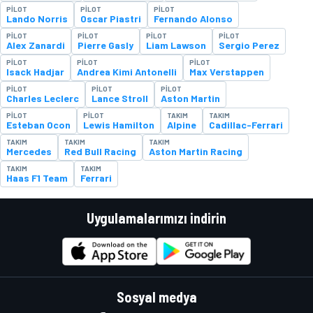
PILOT
PILOT
PILOT
Lando Norris
Oscar Piastri
Fernando Alonso
PILOT
PILOT
PILOT
PILOT
Alex Zanardi
Pierre Gasly
Liam Lawson
Sergio Perez
PILOT
PILOT
PILOT
Isack Hadjar
Andrea Kimi Antonelli
Max Verstappen
PILOT
PILOT
PILOT
Charles Leclerc
Lance Stroll
Aston Martin
PILOT
PILOT
TAKIM
TAKIM
Esteban Ocon
Lewis Hamilton
Alpine
Cadillac-Ferrari
TAKIM
TAKIM
TAKIM
Mercedes
Red Bull Racing
Aston Martin Racing
TAKIM
TAKIM
Haas F1 Team
Ferrari
Uygulamalarımızı indirin
Sosyal medya