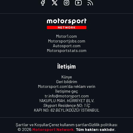
Motor1.com
Motorsportjobs.com
Autosport.com
Motorsportstats.com
İletişim
Künye
Geri bildirim
Motorsport.com'da reklam verin
İletişime geç
tr.info@motorsport.com
YAKUPLU MAH. HÜRRİYET BLV.
Skyport Residence NO: 1 İÇ
KAPI NO: 62 BEYLİKDÜZÜ/ İSTANBUL
Şartlar ve Koşullar
Çerez kullanım şartları
Gizlilik politikası
© 2026
Motorsport Network.
Tüm hakları saklıdır.