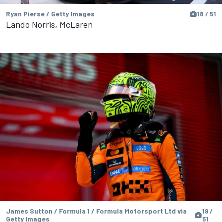
Ryan Pierse / Getty Images
18 / 51
Lando Norris, McLaren
James Sutton / Formula 1 / Formula Motorsport Ltd via
19 /
Getty Images
51