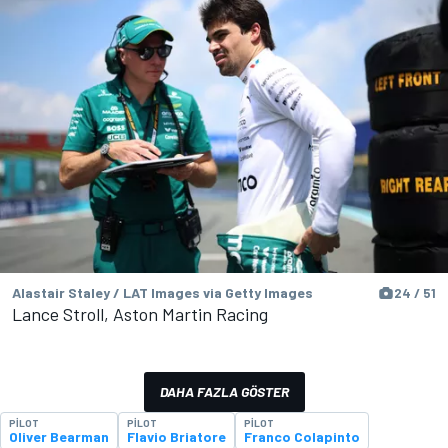
Alastair Staley / LAT Images via Getty Images
24 / 51
Lance Stroll, Aston Martin Racing
DAHA FAZLA GÖSTER
PILOT
PILOT
PILOT
Oliver Bearman
Flavio Briatore
Franco Colapinto