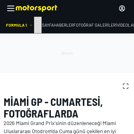
FORMULA 1
ANA SAYFA
HABERLER
FOTOĞRAF GALERILERI
VIDEOLA
FOTOĞRAFLAR
Formula 1
Miami GP
MIAMI GP - CUMARTESI,
FOTOĞRAFLARDA
2026 Miami Grand Prix'sinin düzenleneceği Miami
Uluslararası Otodrom'da Cuma günü çekilen en iyi