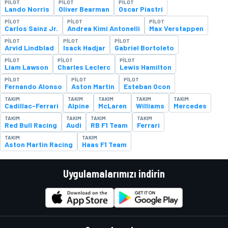
PILOT
PILOT
PILOT
Lando Norris
Oliver Bearman
Oscar Piastri
PILOT
PILOT
PILOT
Carlos Sainz Jr.
Andrea Kimi Antonelli
Max Verstappen
PILOT
PILOT
PILOT
Arvid Lindblad
Isack Hadjar
Gabriel Bortoleto
PILOT
PILOT
PILOT
Liam Lawson
Charles Leclerc
Lewis Hamilton
PILOT
PILOT
PILOT
Fernando Alonso
Aston Martin
Esteban Ocon
TAKIM
TAKIM
TAKIM
TAKIM
TAKIM
Cadillac-Ferrari
Alpine
McLaren
Williams
Mercedes
TAKIM
TAKIM
TAKIM
TAKIM
Red Bull Racing
Audi
RB F1 Team
Ferrari
TAKIM
TAKIM
Aston Martin Racing
Haas F1 Team
Uygulamalarımızı indirin