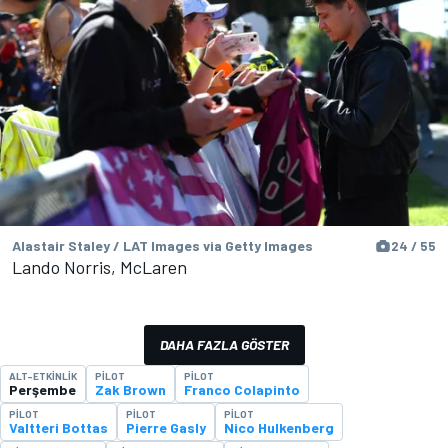
Alastair Staley / LAT Images via Getty Images
24 / 55
Lando Norris, McLaren
DAHA FAZLA GÖSTER
ALT-ETKINLIK
PILOT
PILOT
Perşembe
Zak Brown
Franco Colapinto
PILOT
PILOT
PILOT
Valtteri Bottas
Pierre Gasly
Nico Hulkenberg