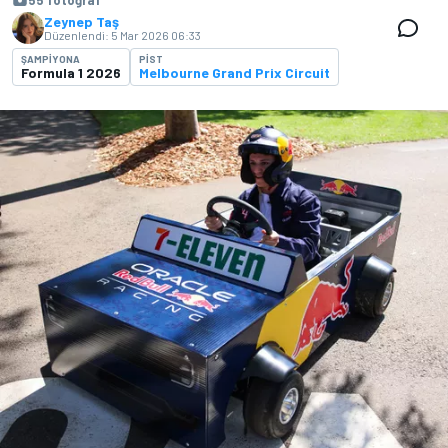
55 fotoğraf
Zeynep Taş
Düzenlendi:
5 Mar 2026 06:33
ŞAMPIYONA
PIST
Formula 1 2026
Melbourne Grand Prix Circuit