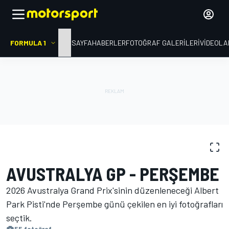
FORMULA 1
ANA SAYFA
HABERLER
FOTOĞRAF GALERILERI
VIDEOLA
FOTOĞRAFLAR
Formula 1
Avustralya GP
AVUSTRALYA GP - PERŞEMBE
2026 Avustralya Grand Prix'sinin düzenleneceği Albert
Park Pisti'nde Perşembe günü çekilen en iyi fotoğrafları
seçtik.