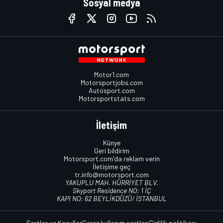
Sosyal medya
Motor1.com
Motorsportjobs.com
Autosport.com
Motorsportstats.com
İletişim
Künye
Geri bildirim
Motorsport.com'da reklam verin
İletişime geç
tr.info@motorsport.com
YAKUPLU MAH. HÜRRİYET BLV.
Skyport Residence NO: 1 İÇ
KAPI NO: 62 BEYLİKDÜZÜ/ İSTANBUL
Şartlar ve Koşullar
Çerez kullanım şartları
Gizlilik politikası