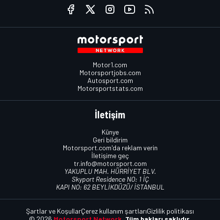
Motor1.com
Motorsportjobs.com
Autosport.com
Motorsportstats.com
İletişim
Künye
Geri bildirim
Motorsport.com'da reklam verin
İletişime geç
tr.info@motorsport.com
YAKUPLU MAH. HÜRRİYET BLV.
Skyport Residence NO: 1 İÇ
KAPI NO: 62 BEYLİKDÜZÜ/ İSTANBUL
Şartlar ve Koşullar
Çerez kullanım şartları
Gizlilik politikası
© 2026
Motorsport Network.
Tüm hakları saklıdır.