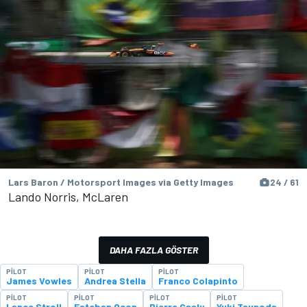
Lars Baron / Motorsport Images via Getty Images
24 / 61
Lando Norris, McLaren
DAHA FAZLA GÖSTER
PILOT
PILOT
PILOT
James Vowles
Andrea Stella
Franco Colapinto
PILOT
PILOT
PILOT
PILOT
Lance Stroll
Esteban Ocon
Pierre Gasly
Yuki Tsunoda