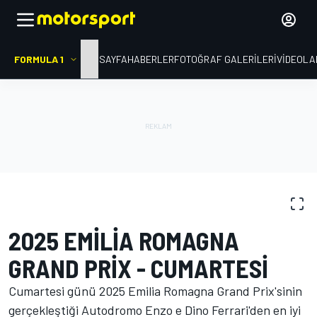
FORMULA 1
ANA SAYFA
HABERLER
FOTOĞRAF GALERILERI
VIDEOLA
FOTOĞRAFLAR
Formula 1
Emilia Romagna GP
2025 EMILIA ROMAGNA
GRAND PRIX - CUMARTESI
Cumartesi günü 2025 Emilia Romagna Grand Prix'sinin
gerçekleştiği Autodromo Enzo e Dino Ferrari'den en iyi