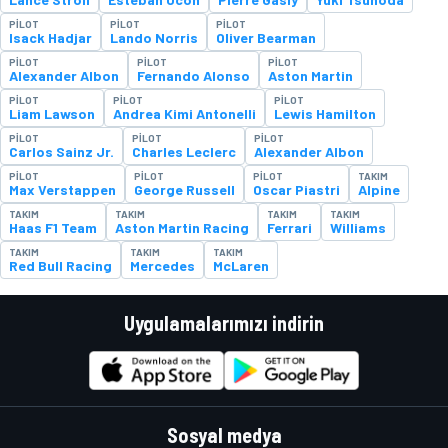
PILOT
PILOT
PILOT
Isack Hadjar
Lando Norris
Oliver Bearman
PILOT
PILOT
PILOT
Alexander Albon
Fernando Alonso
Aston Martin
PILOT
PILOT
PILOT
Liam Lawson
Andrea Kimi Antonelli
Lewis Hamilton
PILOT
PILOT
PILOT
Carlos Sainz Jr.
Charles Leclerc
Alexander Albon
PILOT
PILOT
PILOT
TAKIM
Max Verstappen
George Russell
Oscar Piastri
Alpine
TAKIM
TAKIM
TAKIM
TAKIM
Haas F1 Team
Aston Martin Racing
Ferrari
Williams
TAKIM
TAKIM
TAKIM
Red Bull Racing
Mercedes
McLaren
Uygulamalarımızı indirin
Sosyal medya