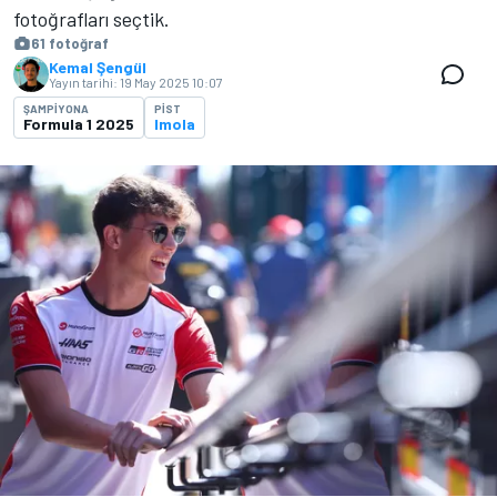
fotoğrafları seçtik.
61 fotoğraf
Kemal Şengül
Yayın tarihi:
19 May 2025 10:07
ŞAMPIYONA
PIST
Formula 1 2025
Imola