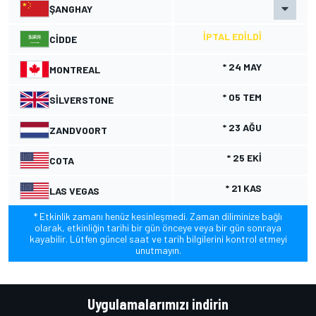
ŞANGHAY
İPTAL EDILDI
CIDDE
* 24 MAY
MONTREAL
* 05 TEM
SILVERSTONE
* 23 AĞU
ZANDVOORT
* 25 EKI
COTA
* 21 KAS
LAS VEGAS
* Etkinlik zamanı henüz kesinleşmedi. Zaman diliminize bağlı
olarak, etkinliğin tarihi bir gün önceye veya bir gün sonraya
kayabilir. Lütfen güncel saat ve tarih bilgilerini kontrol etmeyi
unutmayın.
Uygulamalarımızı indirin