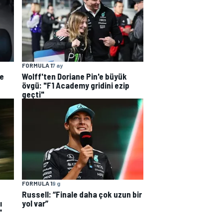
FORMULA 1
7 ay
e
Wolff'ten Doriane Pin'e büyük
övgü: "F1 Academy gridini ezip
geçti"
FORMULA 1
9 g
Russell: “Finale daha çok uzun bir
ı
yol var”
"