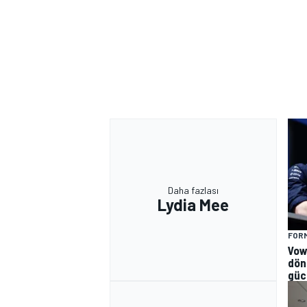
Daha fazlası
Lydia Mee
FORM
Vow
dön
güc