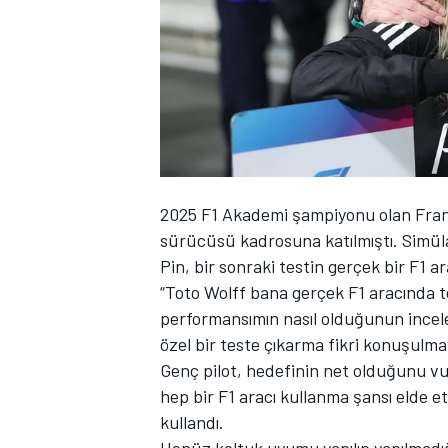
WRC
2025 F1 Akademi şampiyonu olan Fran
sürücüsü kadrosuna katılmıştı. Simül
Pin, bir sonraki testin gerçek bir F1 ar
“Toto Wolff bana gerçek F1 aracında t
performansımın nasıl olduğunun incele
özel bir teste çıkarma fikri konuşulma
Genç pilot, hedefinin net olduğunu vu
hep bir F1 aracı kullanma şansı elde 
kullandı.