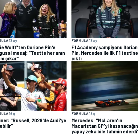
ULA 1
3 ay
FORMULA 1
3 ay
ie Wolff'ten Doriane Pin'e
F1 Academy şampiyonu Dorian
gusal mesaj: "Testte her anın
Pin, Mercedes ile ilk F1 testine
nı çıkar"
çıktı
ULA 1
6 g
FORMULA 1
8 g
iner: "Russell, 2028'de Audi'ye
Mercedes: "McLaren'ın
bilir"
Macaristan GP'yi kazanacağın
yapay zeka bile tahmin ederdi