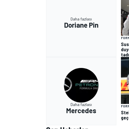
Daha fazlası
Doriane Pin
FORM
Sus
duy
tadı
Daha fazlası
FORM
Mercedes
Ste
geçe