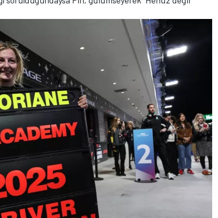
ğı sorulduğundaysa Pin, gülümseyerek “Henüz değil”