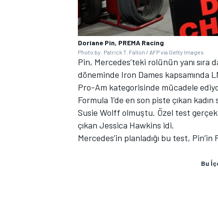
Doriane Pin, PREMA Racing
Photo by: Patrick T. Fallon / AFP via Getty Images
Pin, Mercedes’teki rolünün yanı sıra da
döneminde Iron Dames kapsamında LMP
Pro-Am kategorisinde mücadele ediyo
Formula 1’de en son piste çıkan kadın
Susie Wolff
olmuştu. Özel test gerçekle
çıkan Jessica Hawkins idi.
Mercedes’in planladığı bu test, Pin’in 
Bu İç