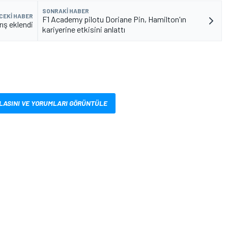
SONRAKI HABER
CEKI HABER
F1 Academy pilotu Doriane Pin, Hamilton'ın
rış eklendi
kariyerine etkisini anlattı
LASINI VE YORUMLARI GÖRÜNTÜLE