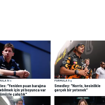
ULA 1
6 s
FORMULA 1
1 g
les: “Yeniden puan barajına
Smedley: "Norris, kesinlikle
ebilmek için yıl boyunca var
gerçek bir yetenek”
ümüzle çalıştık"