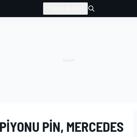
TÜM SERILER
PIYONU PIN, MERCEDES