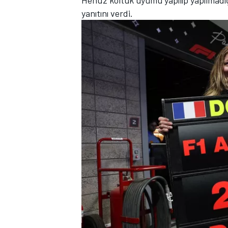
Henüz koltuk uyumu yapılıp yapılmadı
yanıtını verdi.
TÜRK SPORCULAR