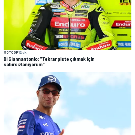
MOTOGP
12 dk
Di Giannantonio: "Tekrar piste çıkmak için
sabırsızlanıyorum"