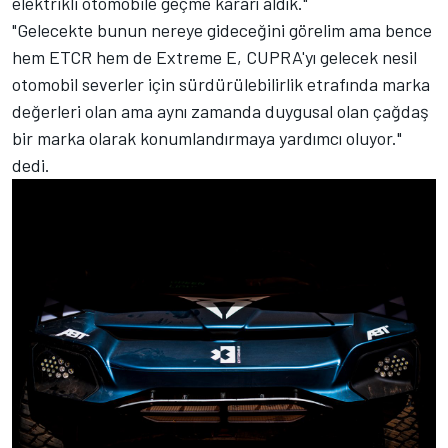
elektrikli otomobile geçme kararı aldık."
"Gelecekte bunun nereye gideceğini görelim ama bence
hem ETCR hem de Extreme E, CUPRA'yı gelecek nesil
otomobil severler için sürdürülebilirlik etrafında marka
değerleri olan ama aynı zamanda duygusal olan çağdaş
bir marka olarak konumlandırmaya yardımcı oluyor."
dedi.