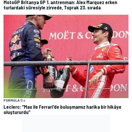
MotoGP Britanya GP 1. antrenman: Alex Marquez erken
turlardaki süresiyle zirvede, Toprak 23. sırada
FORMULA 1
1 s
Leclerc: “Max ile Ferrari'de buluşmamız harika bir hikâye
oluştururdu”