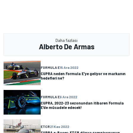
Daha fazlası
Alberto De Armas
FORMULA E
15 Ara 2022
CUPRA neden Formula E'ye geliyor ve markanın
hedefleri ne?
FORMULA E
9 Ara 2022
CUPRA, 2022-23 sezonundan itibaren Formula
E'de mücadele edecek!
ETCR
21 Kas 2022
CUPRA e-Racer: ETCR dünya şampiyonunun