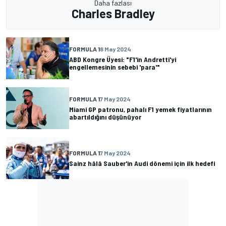
Daha fazlası
Charles Bradley
FORMULA 1
8 May 2024
ABD Kongre Üyesi: "F1'in Andretti'yi
engellemesinin sebebi 'para'"
FORMULA 1
7 May 2024
Miami GP patronu, pahalı F1 yemek fiyatlarının
abartıldığını düşünüyor
FORMULA 1
7 May 2024
Sainz hâlâ Sauber'in Audi dönemi için ilk hedefi