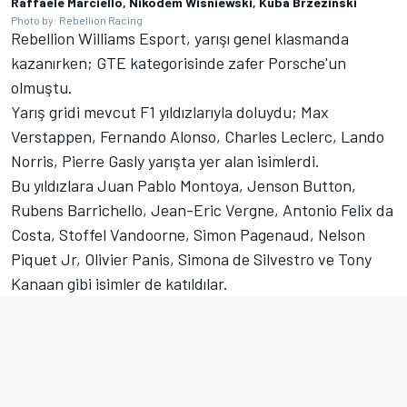
Raffaele Marciello, Nikodem Wisniewski, Kuba Brzezinski
Photo by: Rebellion Racing
Rebellion Williams Esport, yarışı genel klasmanda
kazanırken; GTE kategorisinde zafer Porsche'un
olmuştu.
Yarış gridi mevcut F1 yıldızlarıyla doluydu; Max
Verstappen, Fernando Alonso, Charles Leclerc, Lando
Norris, Pierre Gasly yarışta yer alan isimlerdi.
Bu yıldızlara Juan Pablo Montoya, Jenson Button,
Rubens Barrichello, Jean-Eric Vergne, Antonio Felix da
Costa, Stoffel Vandoorne, Simon Pagenaud, Nelson
Piquet Jr, Olivier Panis, Simona de Silvestro ve Tony
Kanaan gibi isimler de katıldılar.