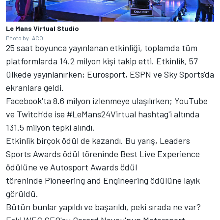
Le Mans Virtual Studio
Photo by: ACO
25 saat boyunca yayınlanan etkinliği, toplamda tüm
platformlarda 14.2 milyon kişi takip etti. Etkinlik, 57
ülkede yayınlanırken; Eurosport, ESPN ve Sky Sports'da
ekranlara geldi.
Facebook'ta 8.6 milyon izlenmeye ulaşılırken; YouTube
ve Twitch'de ise #LeMans24Virtual hashtag'i altında
131.5 milyon tepki alındı.
Etkinlik birçok ödül de kazandı. Bu yarış, Leaders
Sports Awards ödül töreninde Best Live Experience
ödülüne ve
Autosport Awards
ödül
töreninde Pioneering and Engineering ödülüne layık
görüldü.
Bütün bunlar yapıldı ve başarıldı, peki sırada ne var?
Eski WEC CEO'su Gerard Neveu'nun
Motorsport