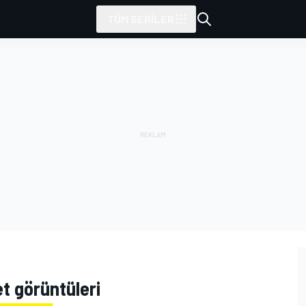
TÜM SERILER
et görüntüleri