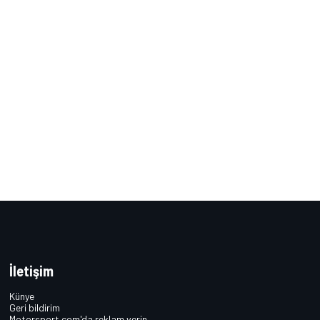
İletişim
Künye
Geri bildirim
Motorsport.com'da reklam verin