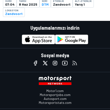
SÜRE
TARIH
SERI
ETKINLIK
ALT-ETKINLIK
07:04
8 Haz 2025
DTM
Zandvoort
Yarış 1
LOKASYON
Zandvoort
Uygulamalarımızı indirin
Sosyal medya
Motor1.com
Motorsportjobs.com
Autosport.com
Motorsportstats.com