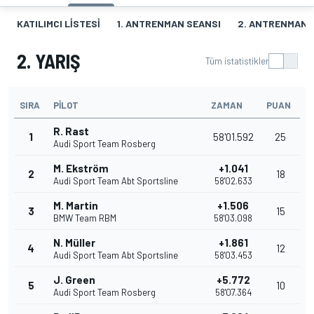
KATILIMCI LISTESI
1. ANTRENMAN SEANSI
2. ANTRENMAN 
2. YARIŞ
Tüm istatistikler
SIRA
PILOT
ZAMAN
PUAN
R. Rast
1
58'01.592
25
Audi Sport Team Rosberg
M. Ekström
+1.041
2
18
Audi Sport Team Abt Sportsline
58'02.633
M. Martin
+1.506
3
15
BMW Team RBM
58'03.098
N. Müller
+1.861
4
12
Audi Sport Team Abt Sportsline
58'03.453
J. Green
+5.772
5
10
Audi Sport Team Rosberg
58'07.364