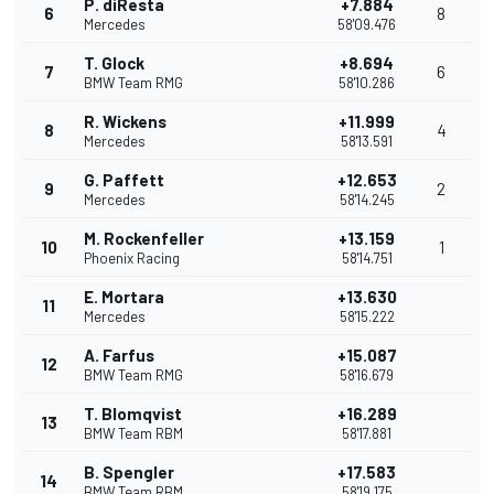
P. diResta
+7.884
6
8
Mercedes
58'09.476
T. Glock
+8.694
7
6
BMW Team RMG
58'10.286
R. Wickens
+11.999
8
4
Mercedes
58'13.591
G. Paffett
+12.653
9
2
Mercedes
58'14.245
M. Rockenfeller
+13.159
10
1
Phoenix Racing
58'14.751
E. Mortara
+13.630
11
Mercedes
58'15.222
A. Farfus
+15.087
12
BMW Team RMG
58'16.679
T. Blomqvist
+16.289
13
BMW Team RBM
58'17.881
B. Spengler
+17.583
14
BMW Team RBM
58'19.175