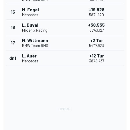
M. Engel
+19.828
15
Mercedes
58'21.420
L. Duval
+38.535
16
Phoenix Racing
58'40.127
M. Wittmann
+2 Tur
17
BMW Team RMG
54'47.923
L. Auer
+12 Tur
dnf
Mercedes
38'48.437