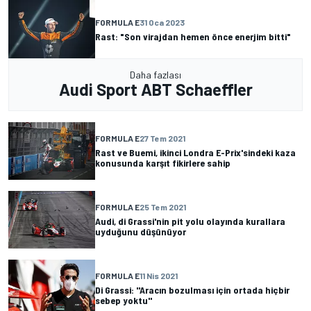
FORMULA E
31 Oca 2023
Rast: "Son virajdan hemen önce enerjim bitti"
Daha fazlası
Audi Sport ABT Schaeffler
FORMULA E
27 Tem 2021
Rast ve Buemi, ikinci Londra E-Prix'sindeki kaza
konusunda karşıt fikirlere sahip
FORMULA E
25 Tem 2021
Audi, di Grassi'nin pit yolu olayında kurallara
uyduğunu düşünüyor
FORMULA E
11 Nis 2021
Di Grassi: ''Aracın bozulması için ortada hiçbir
sebep yoktu''