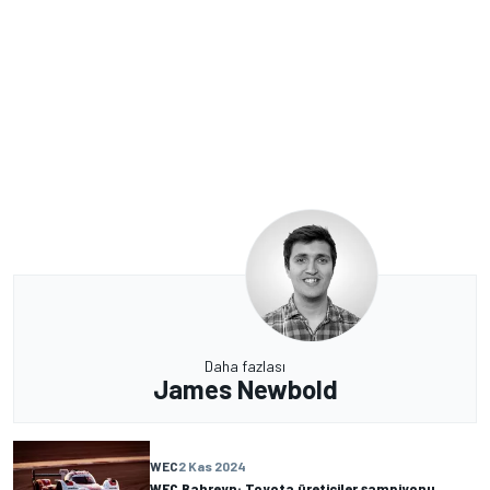
Daha fazlası
James Newbold
WEC
2 Kas 2024
WEC Bahreyn: Toyota üreticiler şampiyonu,