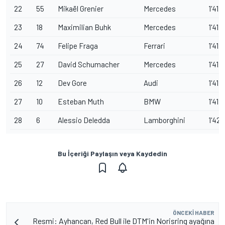
22
55
Mikaël Grenier
Mercedes
1'41.1
23
18
Maximilian Buhk
Mercedes
1'41.3
24
74
Felipe Fraga
Ferrari
1'41.3
25
27
David Schumacher
Mercedes
1'41.
26
12
Dev Gore
Audi
1'41.
27
10
Esteban Muth
BMW
1'41.
28
6
Alessio Deledda
Lamborghini
1'42.
Bu İçeriği Paylaşın veya Kaydedin
ÖNCEKI HABER
Resmi: Ayhancan, Red Bull ile DTM'in Norisring ayağına