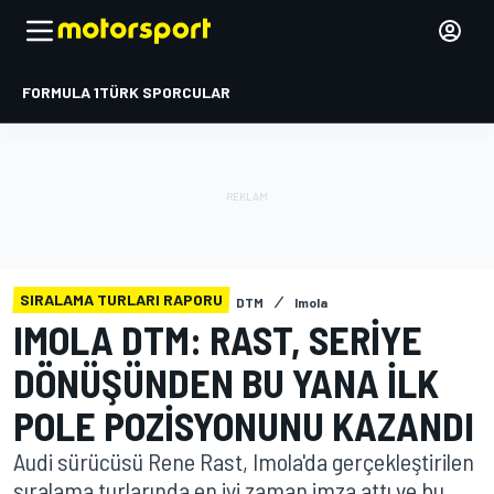
FORMULA 1
TÜRK SPORCULAR
SIRALAMA TURLARI RAPORU
DTM
Imola
IMOLA DTM: RAST, SERIYE
DÖNÜŞÜNDEN BU YANA ILK
POLE POZISYONUNU KAZANDI
Audi sürücüsü Rene Rast, Imola'da gerçekleştirilen
sıralama turlarında en iyi zaman imza attı ve bu