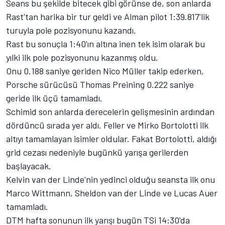
Seans bu şekilde bitecek gibi görünse de, son anlarda
Rast'tan harika bir tur geldi ve Alman pilot 1:39.817'lik
turuyla pole pozisyonunu kazandı.
Rast bu sonuçla 1:40'ın altına inen tek isim olarak bu
yılki ilk pole pozisyonunu kazanmış oldu.
Onu 0.188 saniye geriden Nico Müller takip ederken,
Porsche sürücüsü Thomas Preining 0.222 saniye
geride ilk üçü tamamladı.
Schimid son anlarda derecelerin gelişmesinin ardından
dördüncü sırada yer aldı. Feller ve Mirko Bortolotti ilk
altıyı tamamlayan isimler oldular. Fakat Bortolotti, aldığı
grid cezası nedeniyle bugünkü yarışa gerilerden
başlayacak.
Kelvin van der Linde'nin yedinci olduğu seansta ilk onu
Marco Wittmann, Sheldon van der Linde ve Lucas Auer
tamamladı.
DTM hafta sonunun ilk yarışı bugün TSi 14:30'da