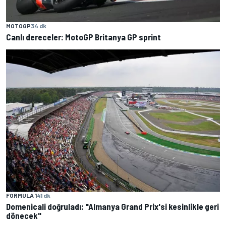
MOTOGP
34 dk
Canlı dereceler: MotoGP Britanya GP sprint
FORMULA 1
41 dk
Domenicali doğruladı: "Almanya Grand Prix'si kesinlikle geri
dönecek"