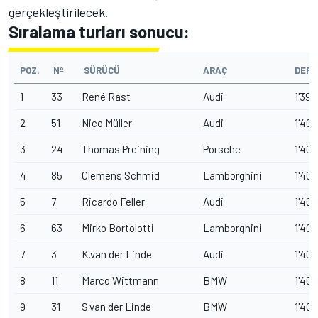
gerçekleştirilecek.
Sıralama turları sonucu:
POZ.
Nº
SÜRÜCÜ
ARAÇ
DERE
1
33
René Rast
Audi
1'39.
2
51
Nico Müller
Audi
1'40.
3
24
Thomas Preining
Porsche
1'40.
4
85
Clemens Schmid
Lamborghini
1'40.
5
7
Ricardo Feller
Audi
1'40.
6
63
Mirko Bortolotti
Lamborghini
1'40.
7
3
K.van der Linde
Audi
1'40.
8
11
Marco Wittmann
BMW
1'40.
9
31
S.van der Linde
BMW
1'40.