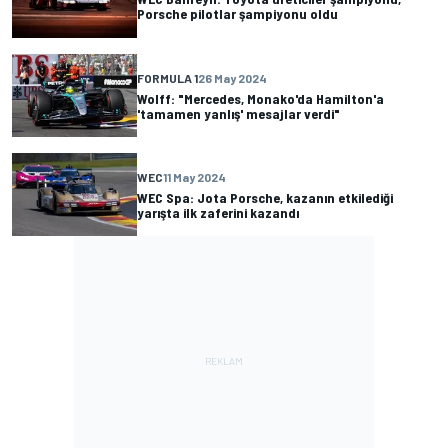
Porsche pilotlar şampiyonu oldu
FORMULA 1
26 May 2024
Wolff: "Mercedes, Monako'da Hamilton'a
'tamamen yanlış' mesajlar verdi"
WEC
11 May 2024
WEC Spa: Jota Porsche, kazanın etkilediği
yarışta ilk zaferini kazandı