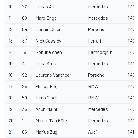
10
22
Lucas Auer
Mercedes
1'40.
11
88
Maro Engel
Mercedes
1'40.
12
94
Dennis Olsen
Porsche
1'40.
13
37
Nick Cassidy
Ferrari
1'40.
14
19
Rolf Ineichen
Lamborghini
1'40.
15
4
Luca Stolz
Mercedes
1'40.
16
92
Laurens Vanthoor
Porsche
1'40.
17
25
Philipp Eng
BMW
1'40.
18
50
Timo Glock
BMW
1'40.
19
36
Arjun Maini
Mercedes
1'40.
20
1
Maximilian Götz
Mercedes
1'40.
21
66
Marius Zug
Audi
1'41.