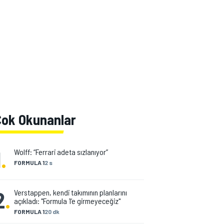
Çok Okunanlar
1
.
Wolff: “Ferrari adeta sızlanıyor”
FORMULA 1
2 s
2
.
Verstappen, kendi takımının planlarını
açıkladı: "Formula 1’e girmeyeceğiz"
FORMULA 1
20 dk