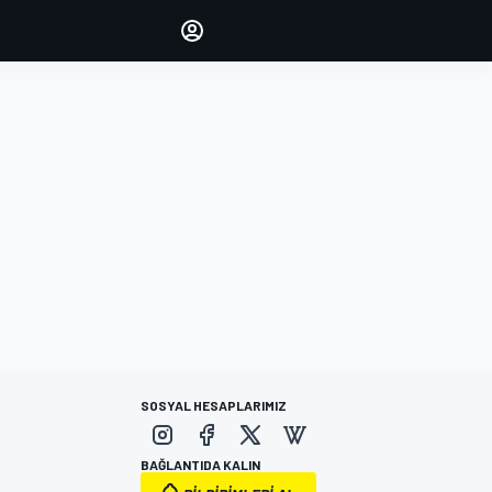
yönetin
Yorumlarınızla sesinizi duyurun
OTURUM AÇ
EDİSYON
TÜRKİYE
SOSYAL HESAPLARIMIZ
BAĞLANTIDA KALIN