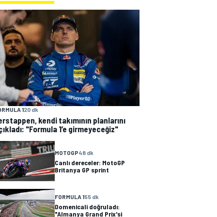
ORMULA 1
20 dk
erstappen, kendi takımının planlarını
çıkladı: "Formula 1’e girmeyeceğiz"
MOTOGP
48 dk
Canlı dereceler: MotoGP
Britanya GP sprint
FORMULA 1
55 dk
Domenicali doğruladı:
"Almanya Grand Prix'si