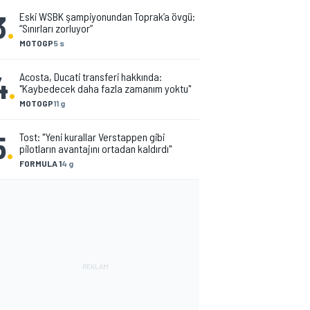
3
.
Eski WSBK şampiyonundan Toprak’a övgü:
“Sınırları zorluyor”
MOTOGP
5 s
4
.
Acosta, Ducati transferi hakkında:
"Kaybedecek daha fazla zamanım yoktu"
MOTOGP
11 g
5
.
Tost: "Yeni kurallar Verstappen gibi
pilotların avantajını ortadan kaldırdı"
FORMULA 1
4 g