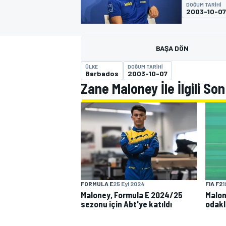
DOĞUM TARIHI
2003-10-07
MOTOGP
BAŞA DÖN
ÜLKE
DOĞUM TARIHI
Barbados
2003-10-07
Zane Maloney İle İlgili So
WORLD SUPERBIKE
FORMULA E
25 Eyl 2024
FIA F2
1
Maloney, Formula E 2024/25
Malon
sezonu için Abt'ye katıldı
odakl