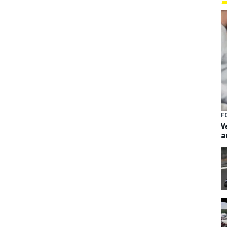
F
V
a