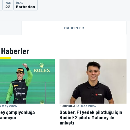
YAŞ
ÜLKE
22
Barbados
HABERLER
n Haberler
9 May 2024
FORMULA 1
31 Oca 2024
ey şampiyonluğa
Sauber, F1 yedek pilotluğu için
anmıyor
Rodin F2 pilotu Maloney ile
anlaştı