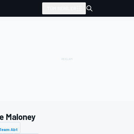
TÜM SERILER
e Maloney
 Team Abt