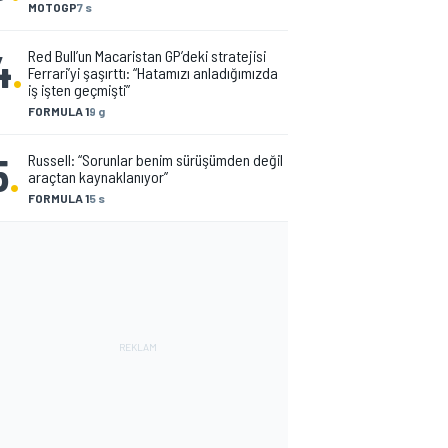
MOTOGP
7 s
4
.
Red Bull’un Macaristan GP’deki stratejisi
Ferrari’yi şaşırttı: “Hatamızı anladığımızda
iş işten geçmişti”
FORMULA 1
9 g
5
.
Russell: “Sorunlar benim sürüşümden değil
araçtan kaynaklanıyor”
FORMULA 1
5 s