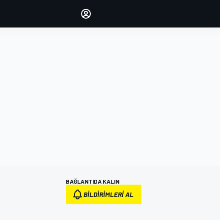
yönetin
Yorumlarınızla sesinizi duyurun
OTURUM AÇ
EDİSYON
TÜRKİYE
BAĞLANTIDA KALIN
BILDIRIMLERI AL