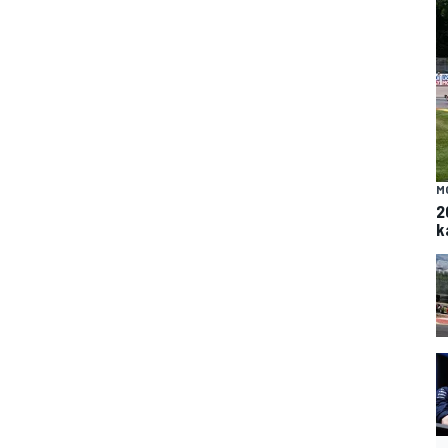
M
2
k