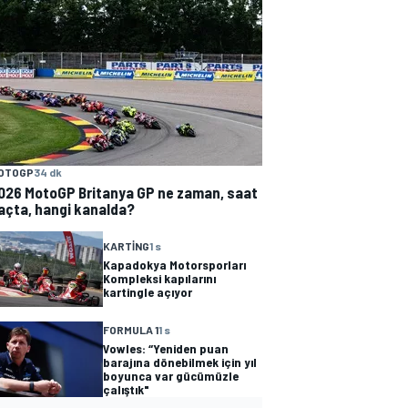
OTOGP
34 dk
026 MotoGP Britanya GP ne zaman, saat
açta, hangi kanalda?
KARTING
1 s
Kapadokya Motorsporları
Kompleksi kapılarını
kartingle açıyor
FORMULA 1
1 s
Vowles: “Yeniden puan
barajına dönebilmek için yıl
boyunca var gücümüzle
çalıştık"