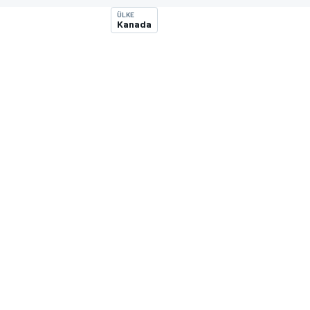
ÜLKE
MOTOGP
Kanada
WORLD SUPERBIKE