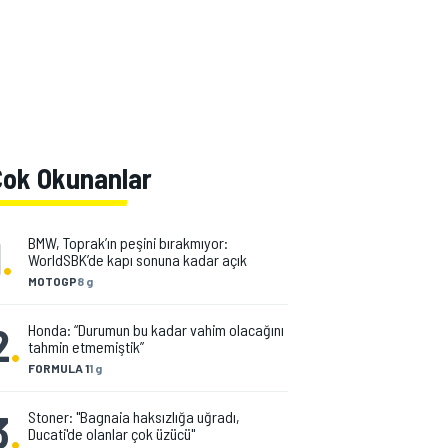
Çok Okunanlar
1
.
BMW, Toprak’ın peşini bırakmıyor:
WorldSBK’de kapı sonuna kadar açık
MOTOGP
8 g
2
.
Honda: “Durumun bu kadar vahim olacağını
tahmin etmemiştik”
FORMULA 1
1 g
3
.
Stoner: "Bagnaia haksızlığa uğradı,
Ducati'de olanlar çok üzücü"