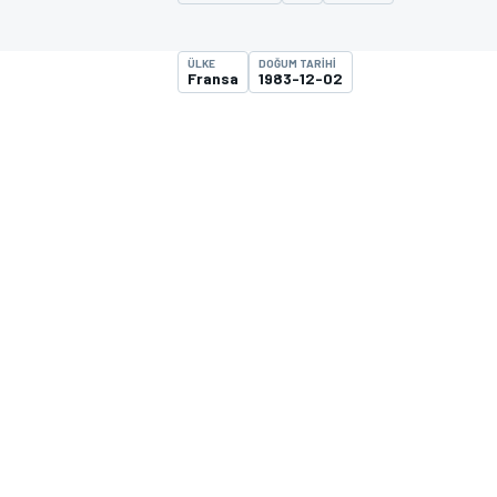
MOTOGP
ÜLKE
DOĞUM TARIHI
Fransa
1983-12-02
WORLD SUPERBIKE