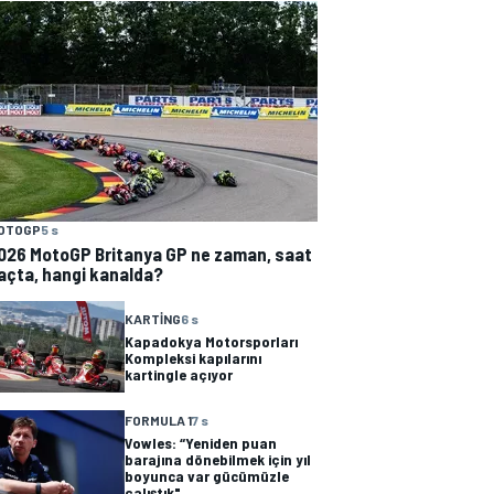
OTOGP
5 s
026 MotoGP Britanya GP ne zaman, saat
açta, hangi kanalda?
KARTING
6 s
Kapadokya Motorsporları
Kompleksi kapılarını
kartingle açıyor
FORMULA 1
7 s
Vowles: “Yeniden puan
barajına dönebilmek için yıl
boyunca var gücümüzle
çalıştık"