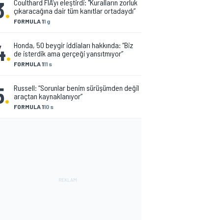
3
.
Coulthard FIA’yı eleştirdi: "Kuralların zorluk
çıkaracağına dair tüm kanıtlar ortadaydı”
FORMULA 1
1 g
4
.
Honda, 50 beygir iddiaları hakkında: “Biz
de isterdik ama gerçeği yansıtmıyor”
FORMULA 1
11 s
5
.
Russell: “Sorunlar benim sürüşümden değil
araçtan kaynaklanıyor”
FORMULA 1
10 s