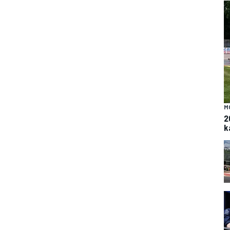
M
2
k