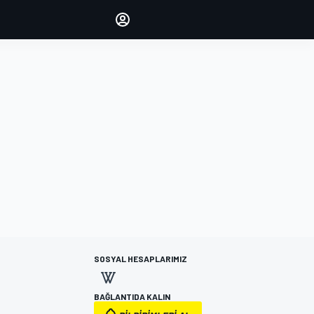
yönetin
Yorumlarınızla sesinizi duyurun
OTURUM AÇ
EDİSYON
TÜRKİYE
SOSYAL HESAPLARIMIZ
BAĞLANTIDA KALIN