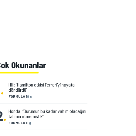
Çok Okunanlar
1
.
Hill: "Hamilton etkisi Ferrari'yi hayata
döndürdü"
FORMULA 1
9 s
2
.
Honda: “Durumun bu kadar vahim olacağını
tahmin etmemiştik”
FORMULA 1
1 g