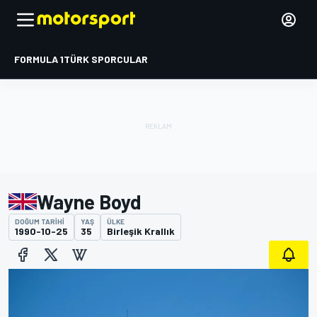
FORMULA 1
TÜRK SPORCULAR
Wayne Boyd
DOĞUM TARIHI
YAŞ
ÜLKE
1990-10-25
35
Birleşik Krallık