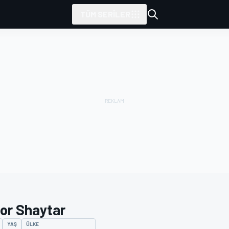
TÜM SERILER
tor Shaytar
YAŞ
ÜLKE