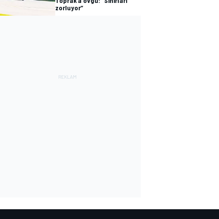
Toprak’a övgü: “Sınırları
zorluyor”