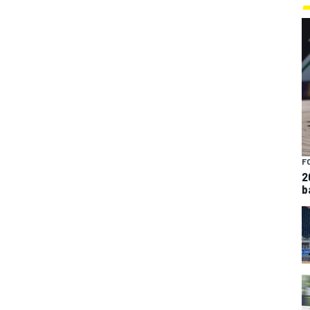
F
2
b