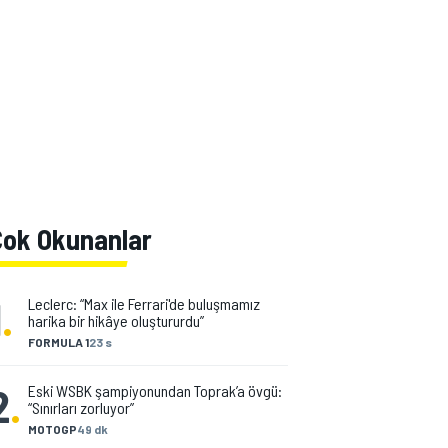
Çok Okunanlar
1
.
Leclerc: “Max ile Ferrari'de buluşmamız
harika bir hikâye oluştururdu”
FORMULA 1
23 s
2
.
Eski WSBK şampiyonundan Toprak’a övgü:
“Sınırları zorluyor”
MOTOGP
49 dk