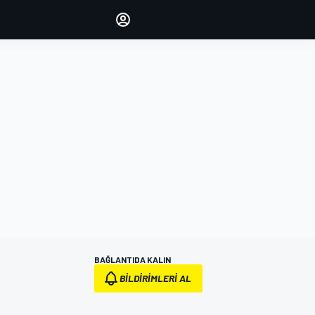
yönetin
Yorumlarınızla sesinizi duyurun
OTURUM AÇ
EDİSYON
TÜRKİYE
BAĞLANTIDA KALIN
BILDIRIMLERI AL