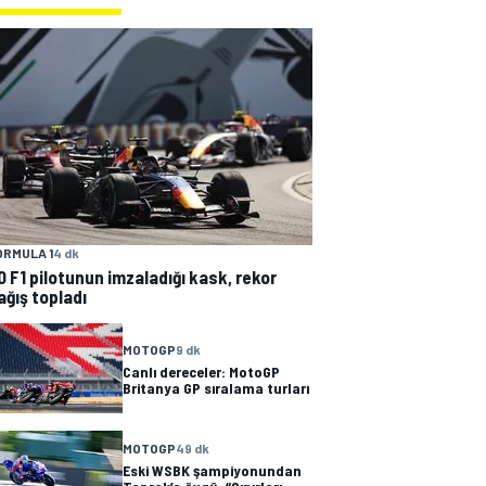
ORMULA 1
4 dk
0 F1 pilotunun imzaladığı kask, rekor
ağış topladı
MOTOGP
9 dk
Canlı dereceler: MotoGP
Britanya GP sıralama turları
MOTOGP
49 dk
Eski WSBK şampiyonundan