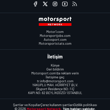
Motor1.com
Motorsportjobs.com
Autosport.com
Motorsportstats.com
İletişim
Künye
Geri bildirim
Motorsport.com'da reklam verin
İletişime geç
tr.info@motorsport.com
YAKUPLU MAH. HÜRRİYET BLV.
Skyport Residence NO: 1 İÇ
KAPI NO: 62 BEYLİKDÜZÜ/ İSTANBUL
Şartlar ve Koşullar
Çerez kullanım şartları
Gizlilik politikası
© 2026
Motorsport Network.
Tüm hakları saklıdır.