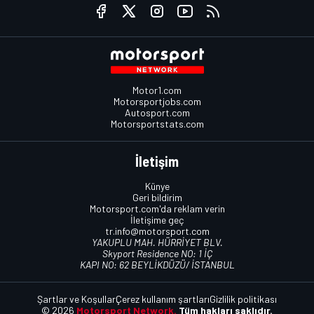
Motor1.com
Motorsportjobs.com
Autosport.com
Motorsportstats.com
İletişim
Künye
Geri bildirim
Motorsport.com'da reklam verin
İletişime geç
tr.info@motorsport.com
YAKUPLU MAH. HÜRRİYET BLV.
Skyport Residence NO: 1 İÇ
KAPI NO: 62 BEYLİKDÜZÜ/ İSTANBUL
Şartlar ve Koşullar
Çerez kullanım şartları
Gizlilik politikası
© 2026
Motorsport Network.
Tüm hakları saklıdır.