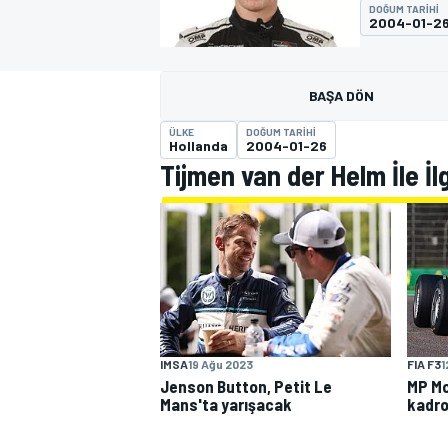
DOĞUM TARIHI
2004-01-2
MOTOGP
BAŞA DÖN
ÜLKE
DOĞUM TARIHI
Hollanda
2004-01-26
Tijmen van der Helm İle İl
WORLD SUPERBIKE
IMSA
19 Ağu 2023
FIA F3
1
Jenson Button, Petit Le
MP Mo
Mans'ta yarışacak
kadro