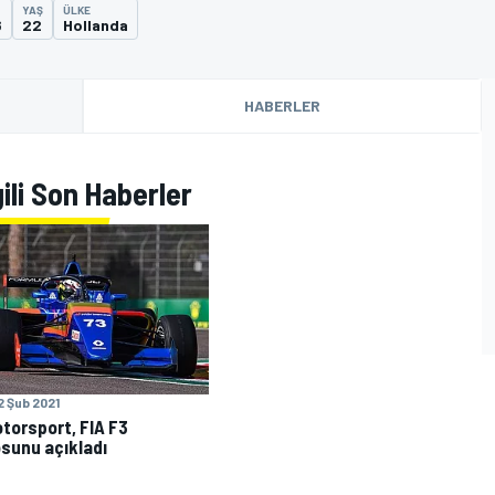
YAŞ
ÜLKE
6
22
Hollanda
HABERLER
gili Son Haberler
2 Şub 2021
torsport, FIA F3
sunu açıkladı