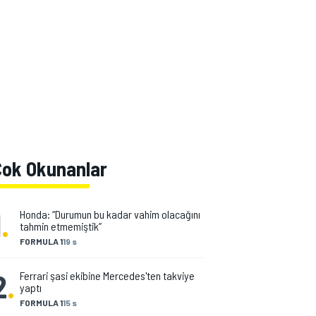
Çok Okunanlar
1
.
Honda: “Durumun bu kadar vahim olacağını
tahmin etmemiştik”
FORMULA 1
19 s
2
.
Ferrari şasi ekibine Mercedes'ten takviye
yaptı
FORMULA 1
15 s