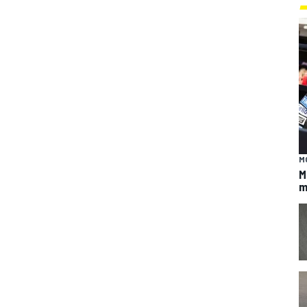
M
M
m