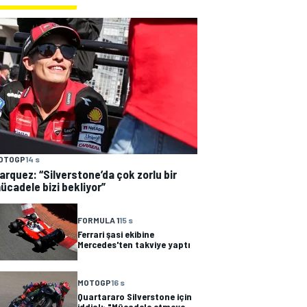
OTOGP
14 s
arquez: “Silverstone’da çok zorlu bir
ücadele bizi bekliyor”
FORMULA 1
15 s
Ferrari şasi ekibine
Mercedes'ten takviye yaptı
MOTOGP
16 s
Quartararo Silverstone için
iddialı: "Mücadele etmeye