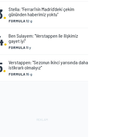
3
.
Stella: “Ferrari’nin Madrid’deki çekim
gününden haberimiz yoktu”
FORMULA 1
2 g
4
.
Ben Sulayem: "Verstappen ile ilişkimiz
gayet iyi"
FORMULA 1
1 y
5
.
Verstappen: "Sezonun ikinci yarısında daha
istikrarlı olmalıyız"
FORMULA 1
5 g