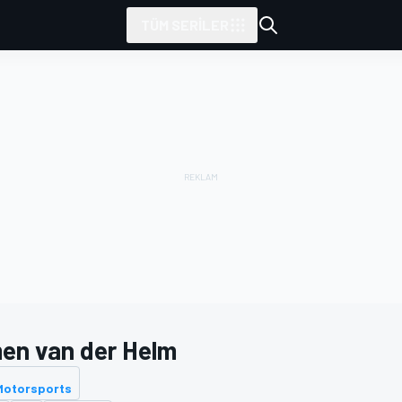
TÜM SERILER
men van der Helm
 Motorsports