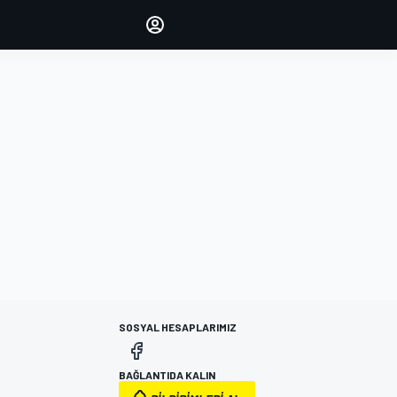
yönetin
Yorumlarınızla sesinizi duyurun
OTURUM AÇ
EDİSYON
TÜRKİYE
SOSYAL HESAPLARIMIZ
BAĞLANTIDA KALIN