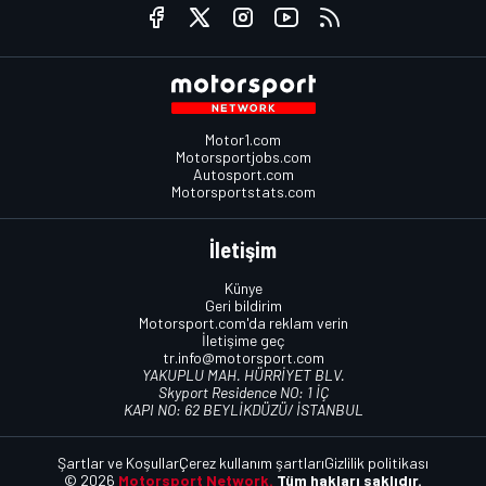
Motor1.com
Motorsportjobs.com
Autosport.com
Motorsportstats.com
İletişim
Künye
Geri bildirim
Motorsport.com'da reklam verin
İletişime geç
tr.info@motorsport.com
YAKUPLU MAH. HÜRRİYET BLV.
Skyport Residence NO: 1 İÇ
KAPI NO: 62 BEYLİKDÜZÜ/ İSTANBUL
Şartlar ve Koşullar
Çerez kullanım şartları
Gizlilik politikası
© 2026
Motorsport Network.
Tüm hakları saklıdır.