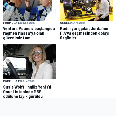
GENEL
14 Ara 2017
FORMULA E
16 Şub 2019
Kadın yarışçılar, Jorda'nın
Venturi: Puansız başlangıca
FIA'ya geçmesinden dolayı
rağmen Massa'ya olan
üzgünler
güvenimiz tam
FORMULA 1
31 Ara 2016
Susie Wolff, İngiliz Yeni Yıl
Onur Listesinde MBE
ödülüne layık görüldü