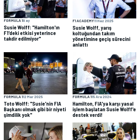
FORMULA 1
9 ay
F1 ACADEMY
11 Haz 2025
Susie Wolff: "Hamilton'ın
Susie Wolff, yarış
F1'deki etkisi yeterince
koltuğundan takım
takdir edilmiyor"
yönetimine geçiş sürecini
anlattı
FORMULA 1
12 Mar 2025
FORMULA 1
15 Ara 2024
Toto Wolff: "Susie'nin FIA
Hamilton, FIA'ya karşı yasal
Başkanı olmak gibi bir niyeti
işlem başlatan Susie Wolff'e
şimdilik yok"
destek verdi!