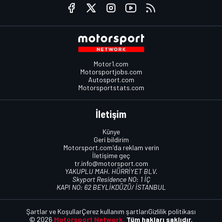
Motor1.com
Motorsportjobs.com
Autosport.com
Motorsportstats.com
İletişim
Künye
Geri bildirim
Motorsport.com'da reklam verin
İletişime geç
tr.info@motorsport.com
YAKUPLU MAH. HÜRRİYET BLV.
Skyport Residence NO: 1 İÇ
KAPI NO: 62 BEYLİKDÜZÜ/ İSTANBUL
Şartlar ve Koşullar
Çerez kullanım şartları
Gizlilik politikası
© 2026
Motorsport Network.
Tüm hakları saklıdır.