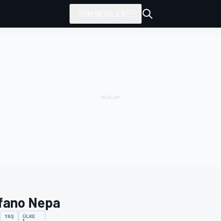
TÜM SERILER
fano Nepa
YAŞ
ÜLKE