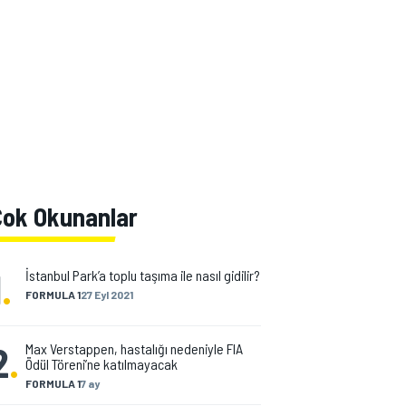
Çok Okunanlar
1
.
İstanbul Park’a toplu taşıma ile nasıl gidilir?
FORMULA 1
27 Eyl 2021
2
.
Max Verstappen, hastalığı nedeniyle FIA
Ödül Töreni’ne katılmayacak
FORMULA 1
7 ay