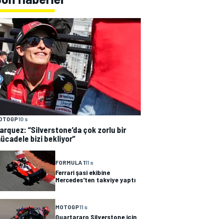
OTOGP
10 s
arquez: “Silverstone’da çok zorlu bir
ücadele bizi bekliyor”
FORMULA 1
11 s
Ferrari şasi ekibine
Mercedes'ten takviye yaptı
MOTOGP
11 s
Quartararo Silverstone için