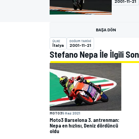
2001-11-21
MOTOGP
BAŞA DÖN
ÜLKE
DOĞUM TARIHI
İtalya
2001-11-21
Stefano Nepa İle İlgili So
WORLD SUPERBIKE
MOTO3
5 Haz 2021
Moto3 Barselona 3. antrenman:
Nepa en hızlısı, Deniz dördüncü
oldu