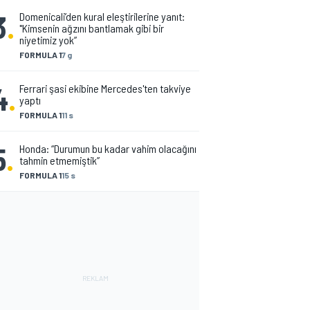
3
.
Domenicali’den kural eleştirilerine yanıt:
"Kimsenin ağzını bantlamak gibi bir
niyetimiz yok”
FORMULA 1
7 g
4
.
Ferrari şasi ekibine Mercedes'ten takviye
yaptı
FORMULA 1
11 s
5
.
Honda: “Durumun bu kadar vahim olacağını
tahmin etmemiştik”
FORMULA 1
15 s