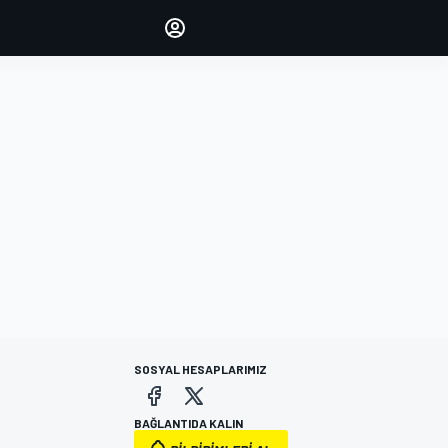
yönetin
Yorumlarınızla sesinizi duyurun
OTURUM AÇ
EDİSYON
TÜRKİYE
SOSYAL HESAPLARIMIZ
BAĞLANTIDA KALIN