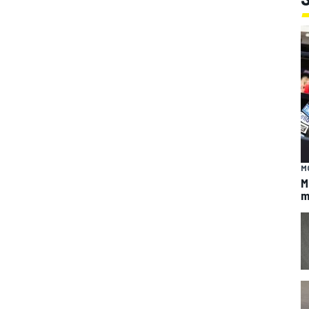
M
M
m