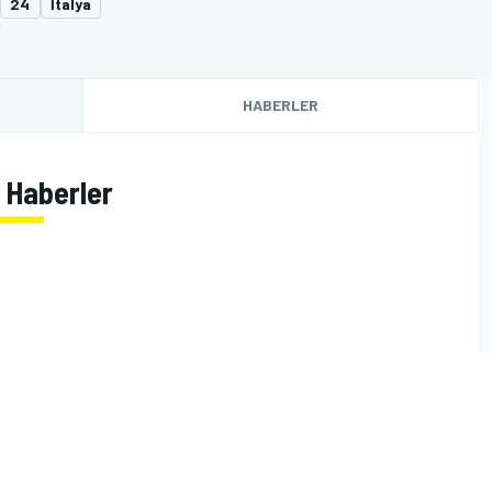
24
İtalya
HABERLER
n Haberler