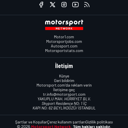
Motor1.com
Motorsportjobs.com
Autosport.com
Motorsportstats.com
İletişim
Künye
Geri bildirim
Motorsport.com'da reklam verin
İletişime geç
tr.info@motorsport.com
YAKUPLU MAH. HÜRRİYET BLV.
Skyport Residence NO: 1 İÇ
KAPI NO: 62 BEYLİKDÜZÜ/ İSTANBUL
Şartlar ve Koşullar
Çerez kullanım şartları
Gizlilik politikası
© 2026
Motorsport Network.
Tüm hakları saklıdır.