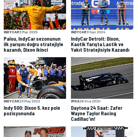
INDYCAR
3 Mar 2025
INDYCAR
3 Haz 2024
Palou, IndyCar sezonunun
IndyCar Detroit: Dixon,
ilk yarışını doğru stratejiyle
Kaotik Yarışta Lastik ve
kazandı, Dixon ikinci
Yakıt Stratejisiyle Kazandı
INDYCAR
23 May 2022
IMSA
26 Oca 2020
Indy 500: Dixon 5. kez pole
Daytona 24 Saat: Zafer
pozisyonunda
Wayne Taylor Racing
Cadillac'ın!