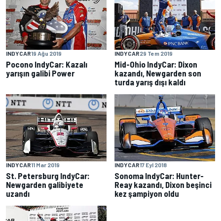
INDYCAR
19 Ağu 2019
INDYCAR
29 Tem 2019
Pocono IndyCar: Kazalı
Mid-Ohio IndyCar: Dixon
yarışın galibi Power
kazandı, Newgarden son
turda yarış dışı kaldı
INDYCAR
11 Mar 2019
INDYCAR
17 Eyl 2018
St. Petersburg IndyCar:
Sonoma IndyCar: Hunter-
Newgarden galibiyete
Reay kazandı, Dixon beşinci
uzandı
kez şampiyon oldu