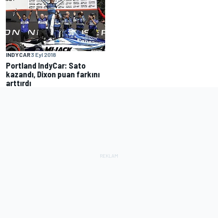
INDYCAR
3 Eyl 2018
Portland IndyCar: Sato
kazandı, Dixon puan farkını
arttırdı