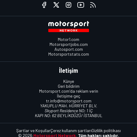
Motor1.com
Motorsportjobs.com
Autosport.com
Motorsportstats.com
İletişim
Künye
Geri bildirim
Motorsport.com'da reklam verin
İletişime geç
tr.info@motorsport.com
YAKUPLU MAH. HÜRRİYET BLV.
Skyport Residence NO: 1 İÇ
KAPI NO: 62 BEYLİKDÜZÜ/ İSTANBUL
Şartlar ve Koşullar
Çerez kullanım şartları
Gizlilik politikası
© 2026
Motorsport Network.
Tüm hakları saklıdır.