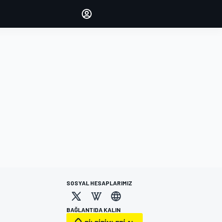
yönetin
Yorumlarınızla sesinizi duyurun
OTURUM AÇ
EDİSYON
TÜRKİYE
SOSYAL HESAPLARIMIZ
BAĞLANTIDA KALIN