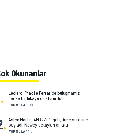
Çok Okunanlar
1
.
Leclerc: “Max ile Ferrari'de buluşmamız
harika bir hikâye oluştururdu”
FORMULA 1
10 s
2
.
Aston Martin, AMR27‘nin geliştirme sürecine
başladı: Newey detayları anlattı
FORMULA 1
4 g