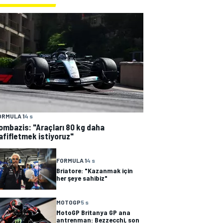
ORMULA 1
4 s
ombazis: "Araçları 80 kg daha
afifletmek istiyoruz"
FORMULA 1
4 s
Briatore: "Kazanmak için
her şeye sahibiz"
MOTOGP
5 s
MotoGP Britanya GP ana
antrenman: Bezzecchi, son