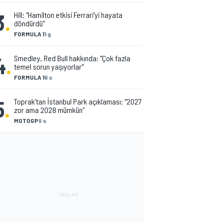
3
.
Hill: "Hamilton etkisi Ferrari'yi hayata
döndürdü"
FORMULA 1
1 g
4
.
Smedley, Red Bull hakkında: "Çok fazla
temel sorun yaşıyorlar"
FORMULA 1
6 s
5
.
Toprak’tan İstanbul Park açıklaması: "2027
zor ama 2028 mümkün”
MOTOGP
9 s