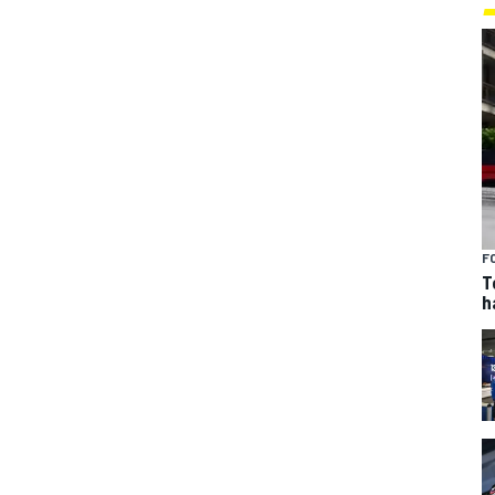
F
T
h