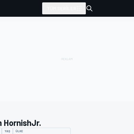
TÜM SERILER
 HornishJr.
YAŞ
ÜLKE