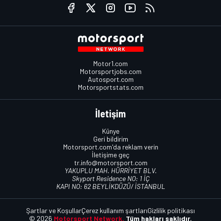
Motor1.com
Motorsportjobs.com
Autosport.com
Motorsportstats.com
İletişim
Künye
Geri bildirim
Motorsport.com'da reklam verin
İletişime geç
tr.info@motorsport.com
YAKUPLU MAH. HÜRRİYET BLV.
Skyport Residence NO: 1 İÇ
KAPI NO: 62 BEYLİKDÜZÜ/ İSTANBUL
Şartlar ve Koşullar
Çerez kullanım şartları
Gizlilik politikası
© 2026
Motorsport Network.
Tüm hakları saklıdır.