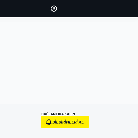
yönetin
Yorumlarınızla sesinizi duyurun
OTURUM AÇ
EDİSYON
TÜRKİYE
BAĞLANTIDA KALIN
BILDIRIMLERI AL