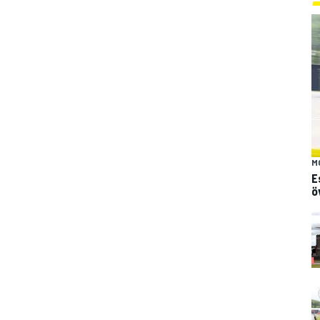
M
E
ö