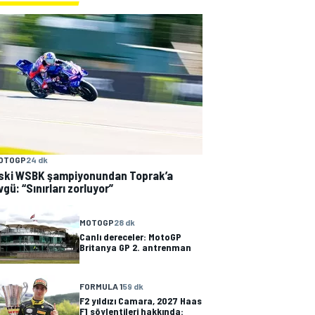
OTOGP
24 dk
ski WSBK şampiyonundan Toprak’a
vgü: “Sınırları zorluyor”
MOTOGP
28 dk
Canlı dereceler: MotoGP
Britanya GP 2. antrenman
FORMULA 1
59 dk
F2 yıldızı Camara, 2027 Haas
F1 söylentileri hakkında: