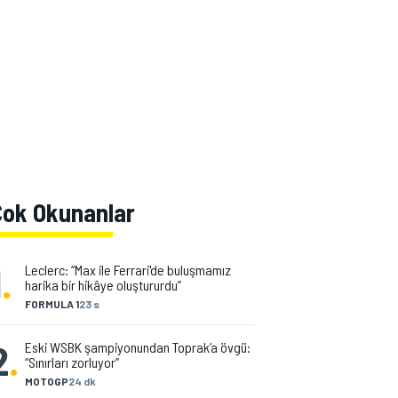
Çok Okunanlar
1
.
Leclerc: “Max ile Ferrari'de buluşmamız
harika bir hikâye oluştururdu”
FORMULA 1
23 s
2
.
Eski WSBK şampiyonundan Toprak’a övgü:
“Sınırları zorluyor”
MOTOGP
24 dk