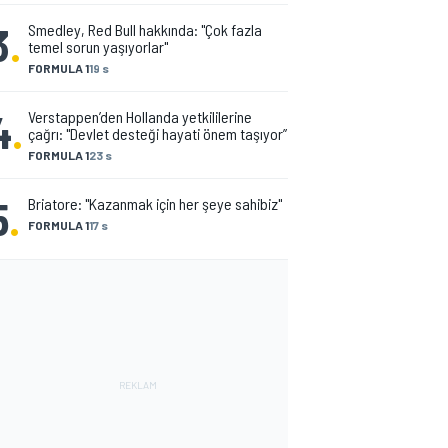
3
.
Smedley, Red Bull hakkında: "Çok fazla
temel sorun yaşıyorlar"
FORMULA 1
19 s
4
.
Verstappen’den Hollanda yetkililerine
çağrı: "Devlet desteği hayati önem taşıyor”
FORMULA 1
23 s
5
.
Briatore: "Kazanmak için her şeye sahibiz"
FORMULA 1
17 s