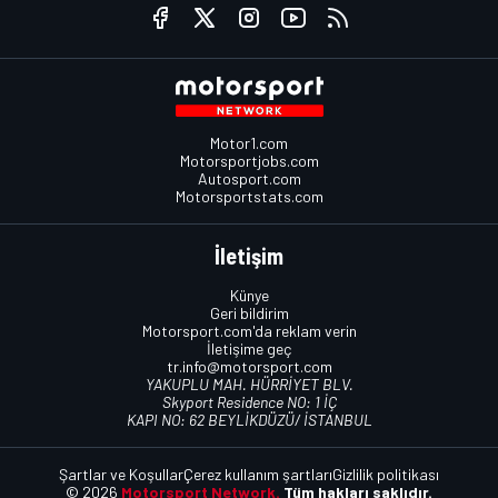
Motor1.com
Motorsportjobs.com
Autosport.com
Motorsportstats.com
İletişim
Künye
Geri bildirim
Motorsport.com'da reklam verin
İletişime geç
tr.info@motorsport.com
YAKUPLU MAH. HÜRRİYET BLV.
Skyport Residence NO: 1 İÇ
KAPI NO: 62 BEYLİKDÜZÜ/ İSTANBUL
Şartlar ve Koşullar
Çerez kullanım şartları
Gizlilik politikası
© 2026
Motorsport Network.
Tüm hakları saklıdır.