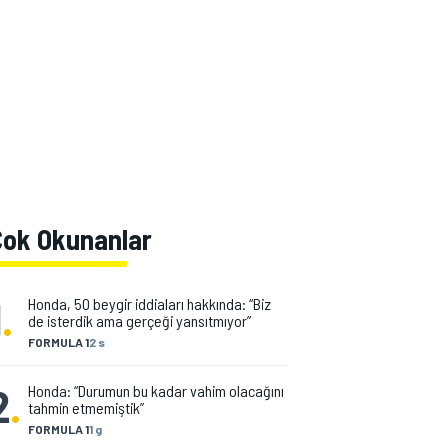
Çok Okunanlar
1
.
Honda, 50 beygir iddiaları hakkında: “Biz
de isterdik ama gerçeği yansıtmıyor”
FORMULA 1
2 s
2
.
Honda: “Durumun bu kadar vahim olacağını
tahmin etmemiştik”
FORMULA 1
1 g