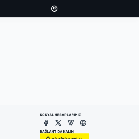
yönetin
Yorumlarınızla sesinizi duyurun
OTURUM AÇ
EDİSYON
TÜRKİYE
SOSYAL HESAPLARIMIZ
BAĞLANTIDA KALIN