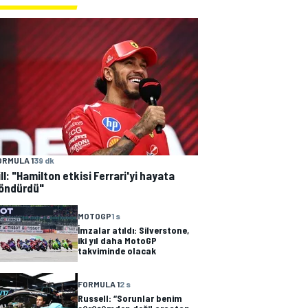
ORMULA 1
39 dk
ill: "Hamilton etkisi Ferrari'yi hayata
öndürdü"
MOTOGP
1 s
İmzalar atıldı: Silverstone,
iki yıl daha MotoGP
takviminde olacak
FORMULA 1
2 s
Russell: “Sorunlar benim