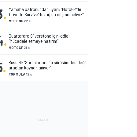
3
.
Yamaha patronundan uyarı: "MotoGP'de
'Drive to Survive' tuzağına düşmemeliyiz"
MOTOGP
22 s
4
.
Quartararo Silverstone için iddialı:
"Mücadele etmeye hazırım"
MOTOGP
21 s
5
.
Russell: “Sorunlar benim sürüşümden değil
araçtan kaynaklanıyor”
FORMULA 1
2 s