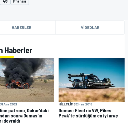
48
Fransa
HABERLER
VIDEOLAR
on Haberler
31 Ara 2021
HILLCLIMB
2 Haz 2018
lion patronu, Dakar'daki
Dumas: Electric VW, Pikes
ndan sonra Dumas'ın
Peak'te sürdüğüm en iyi araç
nı devraldı