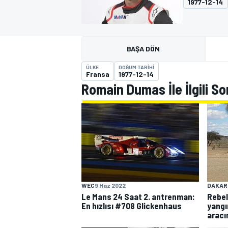
1977-12-14
MOTOGP
BAŞA DÖN
ÜLKE
DOĞUM TARIHI
Fransa
1977-12-14
Romain Dumas İle İlgili S
WORLD SUPERBIKE
WEC
9 Haz 2022
DAKAR
Le Mans 24 Saat 2. antrenman:
Rebel
En hızlısı #708 Glickenhaus
yangı
aracı