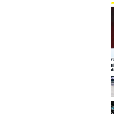
F
H
d