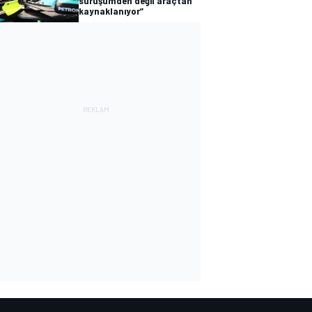
sürüşümden değil araçtan
kaynaklanıyor”